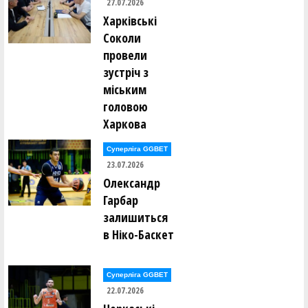
27.07.2026
Харківські
Соколи
провели
зустріч з
міським
головою
Харкова
Суперліга GGBET
23.07.2026
Олександр
Гарбар
залишиться
в Ніко-Баскет
Суперліга GGBET
22.07.2026