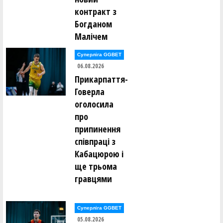
контракт з
Богданом
Малічем
Суперліга GGBET
06.08.2026
Прикарпаття-
Говерла
оголосила
про
припинення
співпраці з
Кабацюрою і
ще трьома
гравцями
Суперліга GGBET
05.08.2026