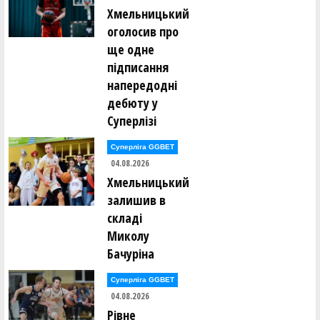
Хмельницький
оголосив про
ще одне
підписання
напередодні
дебюту у
Суперлізі
Суперліга GGBET
04.08.2026
Хмельницький
залишив в
складі
Миколу
Бачуріна
Суперліга GGBET
04.08.2026
Рівне