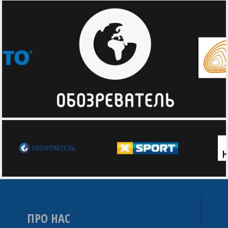
ПРО НАС