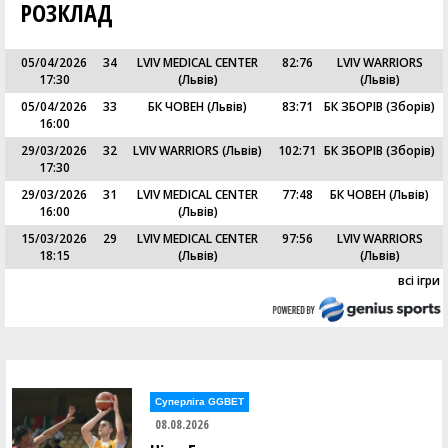
РОЗКЛАД
05/04/2026
34
LVIV MEDICAL CENTER
82
:
76
LVIV WARRIORS
17:30
(Львів)
(Львів)
05/04/2026
33
БК ЧОВЕН (Львів)
83
:
71
БК ЗБОРІВ (Зборів)
16:00
29/03/2026
32
LVIV WARRIORS (Львів)
102
:
71
БК ЗБОРІВ (Зборів)
17:30
29/03/2026
31
LVIV MEDICAL CENTER
77
:
48
БК ЧОВЕН (Львів)
16:00
(Львів)
15/03/2026
29
LVIV MEDICAL CENTER
97
:
56
LVIV WARRIORS
18:15
(Львів)
(Львів)
всі ігри
Суперліга GGBET
08.08.2026