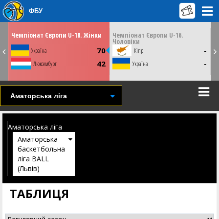
ФБУ
ЦЮ
ПʼЯТНИЦЮ
СУБОТУ
07 серпня
08 серпня
0
14:30
13:30
Чемпіонат Європи U-18. Жінки
Чемпіонат Європи U-16.
Ч
Чоловіки
Скоп'є, Пів. Македонія
Тулча, Румунія
2
70
-
Україна
Кіпр
СТАТИСТИКА
СТАТИСТИКА
НОВИНА
НОВИНА
1
42
-
Люксембург
Україна
ВІДЕО
ВІДЕО
Аматорська ліга
Аматорська ліга
Аматорська
баскетбольна
ліга BALL
(Львів)
ТАБЛИЦЯ