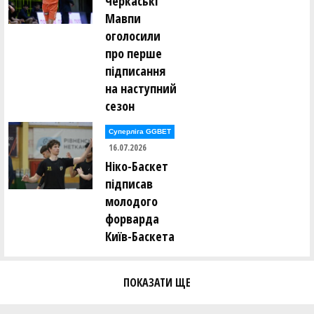
Черкаські
Мавпи
оголосили
про перше
підписання
на наступний
сезон
Суперліга GGBET
16.07.2026
Ніко-Баскет
підписав
молодого
форварда
Київ-Баскета
ПОКАЗАТИ ЩЕ