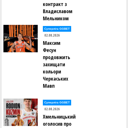
контракт з
Владиславом
Мельником
Суперліга GGBET
02.08.2026
Максим
Фесун
продовжить
захищати
кольори
Черкаських
Мавп
Суперліга GGBET
02.08.2026
Хмельницький
оголосив про