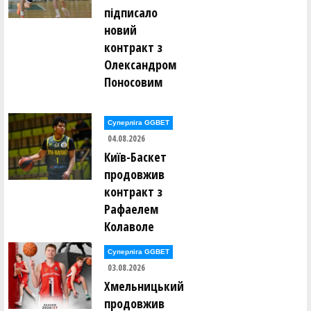
підписало
новий
контракт з
Олександром
Поносовим
Суперліга GGBET
04.08.2026
Київ-Баскет
продовжив
контракт з
Рафаелем
Колаволе
Суперліга GGBET
03.08.2026
Хмельницький
продовжив