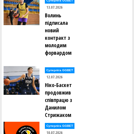
Суперліга GGBET
13.07.2026
Волинь
підписала
новий
контракт з
молодим
форвардом
Суперліга GGBET
12.07.2026
Ніко-Баскет
продовжив
співпрацю з
Данилом
Стрижаком
Суперліга GGBET
10.07.2026