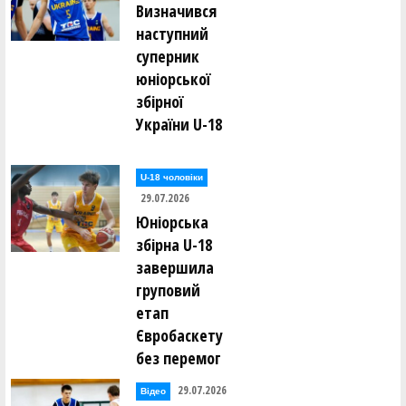
Визначився
наступний
суперник
юніорської
збірної
України U-18
U-18 чоловіки
29.07.2026
Юніорська
збірна U-18
завершила
груповий
етап
Євробаскету
без перемог
29.07.2026
Відео