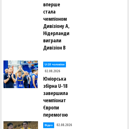
вперше
стала
чемпіоном
Дивізіону А,
Нідерланди
виграли
Дивізіон В
U-18 чоловіки
02.08.2026
Юніорська
збірна U-18
завершила
чемпіонат
Європи
перемогою
02.08.2026
Відео