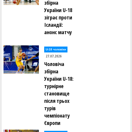
збірна
України U-18
зіграє проти
Ісландії:
анонс матчу
U-18 чоловіки
27.07.2026
Чоловіча
збірна
України U-18:
турнірне
становище
після трьох
турів
чемпіонату
Європи