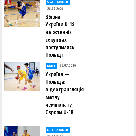
U-18 чоловіки
26.07.2026
Збірна
України U-18
на останніх
секундах
поступилась
Польщі
26.07.2026
Відео
Україна —
Польща:
відеотрансляція
матчу
чемпіонату
Європи U-18
U-18 чоловіки