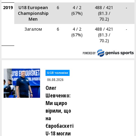
2019
U18 European
6
4 / 2
488 / 421
-
Championship
(67%)
(81.3 /
Men
70.2)
Загалом
6
4 / 2
488 / 421
-
(67%)
(81.3 /
70.2)
U-18 чоловіки
06.08.2026
Олег
Шевченко:
Ми щиро
вірили, що
на
Євробаскеті
U-18 могли