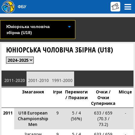
ФБУ
Юніорська чоловіча
збірна (U18)
ЮНІОРСЬКА ЧОЛОВІЧА ЗБІРНА (U18)
2011-2020
2001-2010
1991-2000
Змагання
Ігри
Перемоги
Очки /
Місце
/ Поразки
Очки
Суперника
2011
U18 European
9
5 / 4
633 / 659
-
Championship
(56%)
(70.3 /
Men
73.2)
Загалом
9
5 / 4
633 / 659
-