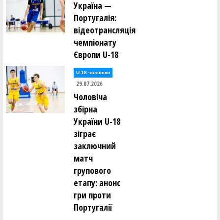
Україна —
Португалія:
відеотрансляція
чемпіонату
Європи U-18
U-18 чоловіки
29.07.2026
Чоловіча
збірна
України U-18
зіграє
заключний
матч
групового
етапу: анонс
гри проти
Португалії