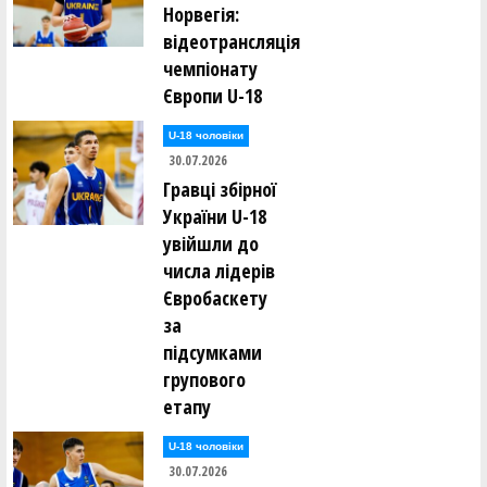
Норвегія:
відеотрансляція
чемпіонату
Європи U-18
U-18 чоловіки
30.07.2026
Гравці збірної
України U-18
увійшли до
числа лідерів
Євробаскету
за
підсумками
групового
етапу
U-18 чоловіки
30.07.2026