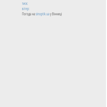
тиск:
вітер:
Погода на
sinoptik.ua
у Вінниці