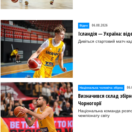
06.08.2026
Відео
Ісландія — Україна: ві
Дивіться стартовий матч кад
06.
Національна чоловіча збірна
Визначився склад збірно
Чорногорії
Національна команда розпоч
чемпіонату світу