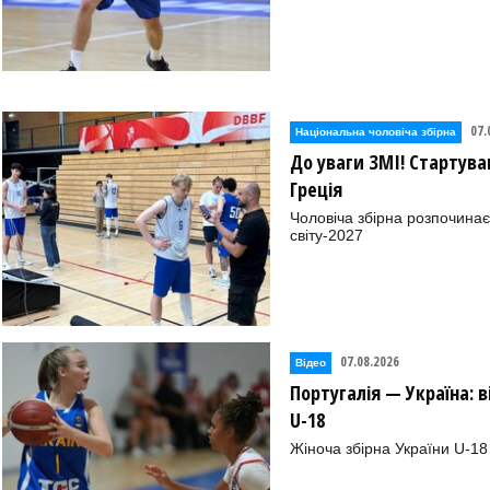
07.
Національна чоловіча збірна
До уваги ЗМІ! Стартува
Греція
Чоловіча збірна розпочинає
світу-2027
07.08.2026
Відео
Португалія — Україна: 
U-18
Жіноча збірна України U-18