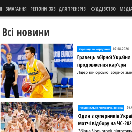
НІ
ЗМАГАННЯ
РЕГІОНИ
3X3
ДЛЯ ТРЕНЕРІВ
СУДДІВСТВО
МЕДІ
Всі новини
07.08.2026
Українці за кордоном
Гравець збірної України
продовження кар'єри
Лідер юніорської збірної зм
07.
Національна чоловіча збірна
Один з суперників Укра
матчі відбору на ЧС-202
Збірна Чорногорії підготов