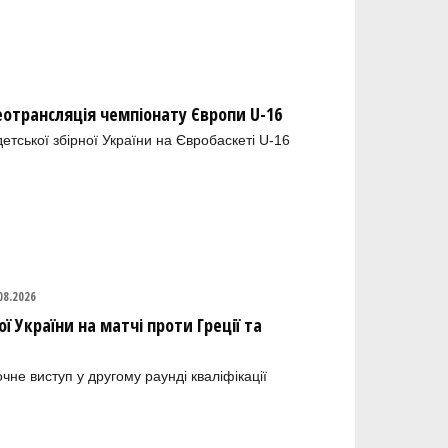
деотрансляція чемпіонату Європи U-16
етської збірної України на Євробаскеті U-16
08.2026
ї України на матчі проти Греції та
не виступ у другому раунді кваліфікації