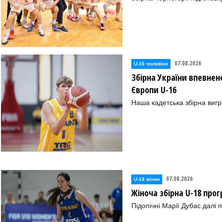
07.08.2026
U-16 чоловіки
Збірна України впевне
Європи U-16
Наша кадетська збірна вигр
07.08.2026
U-18 жінки
Жіноча збірна U-18 прог
Підопічні Марії Дубас далі