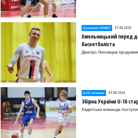
07.08.2026
Суперліга GGBET
Хмельницький перед де
баскетболіста
Дмитро Липовцев продовжи
07.08.2026
U-16 чоловіки
Збірна України U-16 ст
Кадетська команда поступил