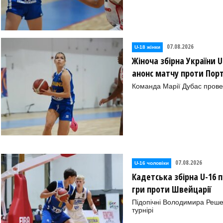
07.08.2026
U-18 жінки
Жіноча збірна України 
анонс матчу проти Порт
Команда Марії Дубас провед
07.08.2026
U-16 чоловіки
Кадетська збірна U-16 
гри проти Швейцарії
Підопічні Володимира Реш
турнірі