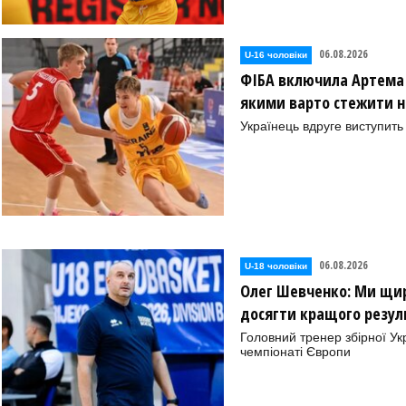
06.08.2026
U-16 чоловіки
ФІБА включила Артема Д
якими варто стежити на
Українець вдруге виступить
06.08.2026
U-18 чоловіки
Олег Шевченко: Ми щиро
досягти кращого резул
Головний тренер збірної Ук
чемпіонаті Європи