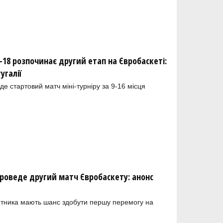
U-18 розпочинає другий етап на Євробаскеті:
угалії
е стартовий матч міні-турніру за 9-16 місця
проведе другий матч Євробаскету: анонс
етника мають шанс здобути першу перемогу на