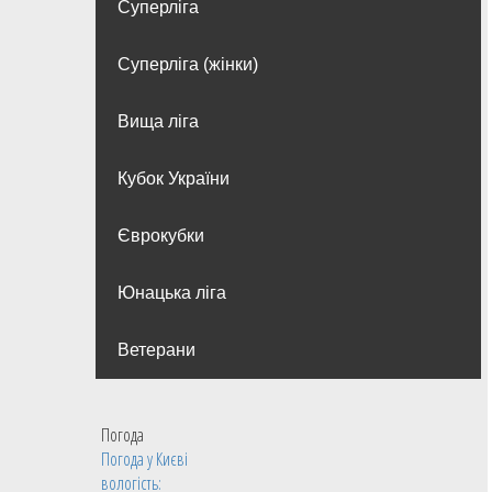
Суперліга
Суперліга (жінки)
Вища лiга
Кубок України
Єврокубки
Юнацька ліга
Ветерани
Погода
Погода у
Києві
вологість: