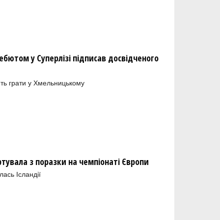
бютом у Суперлізі підписав досвідченого
ть грати у Хмельницькому
артувала з поразки на чемпіонаті Європи
ась Ісландії