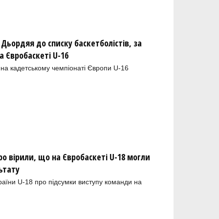
ьордяя до списку баскетболістів, за
 Євробаскеті U-16
 на кадетському чемпіонаті Європи U-16
 вірили, що на Євробаскеті U-18 могли
ьтату
раїни U-18 про підсумки виступу команди на