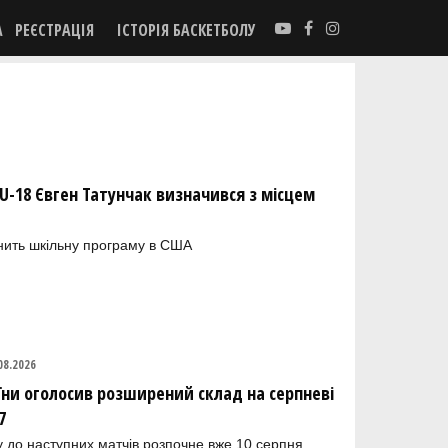
А
РЕЄСТРАЦІЯ
ІСТОРІЯ БАСКЕТБОЛУ
 U-18 Євген Татунчак визначився з місцем
інить шкільну програму в США
08.2026
їни оголосив розширений склад на серпневі
7
ку до наступних матчів розпочне вже 10 серпня