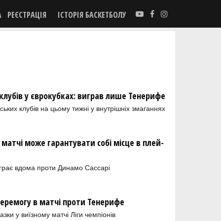
А
РЕЄСТРАЦІЯ
ІСТОРІЯ БАСКЕТБОЛУ
клубів у єврокубках: виграв лише Тенерифе
ських клубів на цьому тижні у внутрішніх змаганнях
матчі може гарантувати собі місце в плей-
іграє вдома проти Динамо Сассарі
еремогу в матчі проти Тенерифе
зки у виїзному матчі Ліги чемпіонів