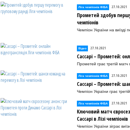
27.10.2021
Ліга чемпіонів ФІБА
Прометей здобув першу
чемпіонів
Чемпіон України на виїзді 
27.10.2021
Відео
Сассарі – Прометей: он
Прометей грає третій матч 
27.10.2021
Ліга чемпіонів ФІБА
Сассарі – Прометей: ша
Чемпіон України грає треті
27.10.2021
Ліга чемпіонів ФІБА
Ключовий матч євросез
Сассарі в Лізі чемпіонів
Чемпіон України зіграє виїз