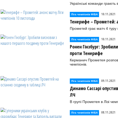
Українські команди грають в
10.11.2021
Ліга чемпіонів ФІБА
Тенерифе – Прометей: а
Прометей грає матч 4 туру 
10.11.2021
Ліга чемпіонів ФІБА
Ронен Гінзбург: Зробил
проти Тенерифе
Керманич Прометея розповів
чемпіонів.
09.11.2021
Ліга чемпіонів ФІБА
Динамо Сассарі опусти
ЛЧ
В групі Прометея в Лізі че
08.11.2021
Ліга чемпіонів ФІБА