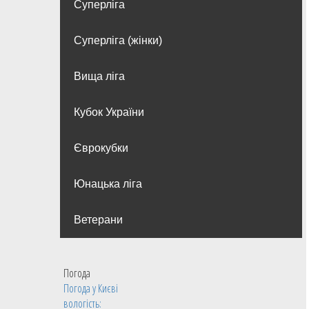
Суперліга
Суперліга (жінки)
Вища лiга
Кубок України
Єврокубки
Юнацька ліга
Ветерани
Погода
Погода у
Києві
вологість: