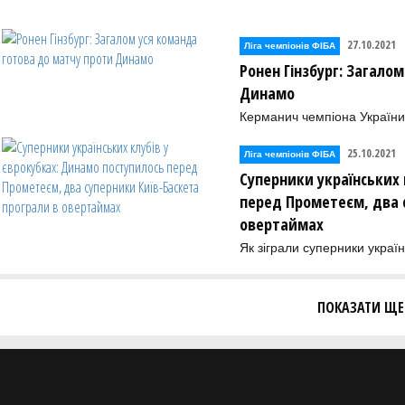
27.10.2021
Ліга чемпіонів ФІБА
Ронен Гінзбург: Загало
Динамо
Керманич чемпіона України 
25.10.2021
Ліга чемпіонів ФІБА
Суперники українських 
перед Прометеєм, два 
овертаймах
Як зіграли суперники україн
ПОКАЗАТИ ЩЕ