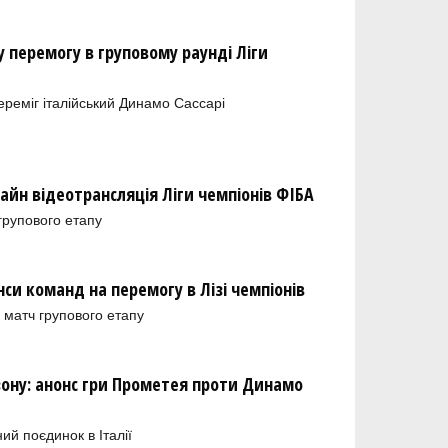
 перемогу в груповому раунді Ліги
переміг італійський Динамо Сассарі
лайн відеотрансляція Ліги чемпіонів ФІБА
групового етапу
нси команд на перемогу в Лізі чемпіонів
й матч групового етапу
ону: анонс гри Прометея проти Динамо
ний поєдинок в Італії