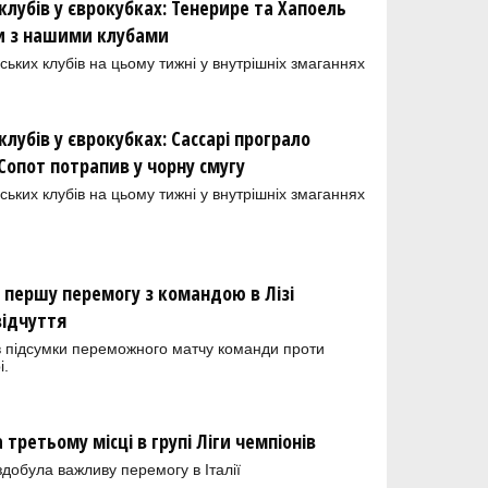
клубів у єврокубках: Тенерире та Хапоель
и з нашими клубами
ських клубів на цьому тижні у внутрішніх змаганнях
лубів у єврокубках: Сассарі програло
 Сопот потрапив у чорну смугу
ських клубів на цьому тижні у внутрішніх змаганнях
и першу перемогу з командою в Лізі
відчуття
 підсумки переможного матчу команди проти
і.
третьому місці в групі Ліги чемпіонів
добула важливу перемогу в Італії