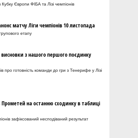
 Кубку Європи ФІБА та Лізі чемпіонів
нонс матчу Ліги чемпіонів 10 листопада
групового етапу
и висновки з нашого першого поєдинку
 про готовність команди до гри з Тенерифе у Лізі
в Прометей на останню сходинку в таблиці
мпіонів зафіксований несподіваний результат