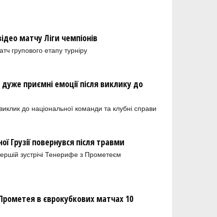
ідео матчу Ліги чемпіонів
тч групового етапу турніру
 дуже приємні емоції після виклику до
иклик до національної команди та клубні справи
ої Грузії повернувся після травми
 першій зустрічі Тенерифе з Прометеєм
 Прометея в єврокубкових матчах 10