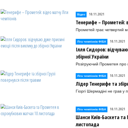
10.11.2021
Відео
Тенерифе – Прометей: в
Прометей грає четвертий ма
10.11.2021
Ліга чемпіонів ФІБА
Ілля Сидоров: відчуваю
збірної України
Розігруючий Прометея про в
10.11.2021
Ліга чемпіонів ФІБА
Лідер Тенерифе та збірн
Гіоргі Шермадіні не грав у
10.11.2021
Ліга чемпіонів ФІБА
Шанси Київ-Баскета та
листопада