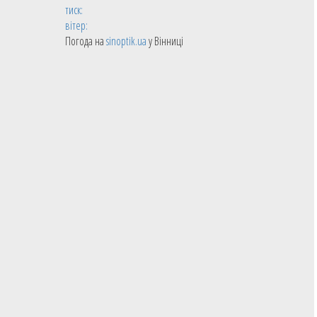
тиск:
вітер:
Погода на
sinoptik.ua
у Вінниці