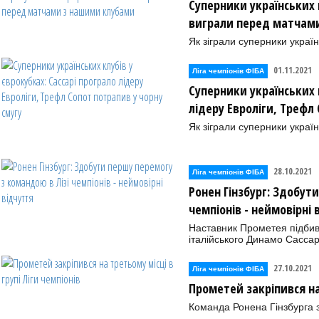
Суперники українських 
виграли перед матчам
Як зіграли суперники україн
01.11.2021
Ліга чемпіонів ФІБА
Суперники українських к
лідеру Евроліги, Трефл
Як зіграли суперники україн
28.10.2021
Ліга чемпіонів ФІБА
Ронен Гінзбург: Здобут
чемпіонів - неймовірні 
Наставник Прометея підбив
італійського Динамо Сассар
27.10.2021
Ліга чемпіонів ФІБА
Прометей закріпився на 
Команда Ронена Гінзбурга з