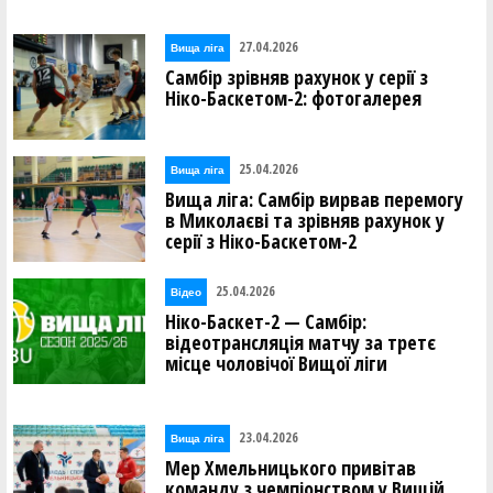
27.04.2026
Вища лiга
Самбір зрівняв рахунок у серії з
Ніко-Баскетом-2: фотогалерея
25.04.2026
Вища лiга
Вища ліга: Самбір вирвав перемогу
в Миколаєві та зрівняв рахунок у
серії з Ніко-Баскетом-2
25.04.2026
Відео
Ніко-Баскет-2 — Самбір:
відеотрансляція матчу за третє
місце чоловічої Вищої ліги
23.04.2026
Вища лiга
Мер Хмельницького привітав
команду з чемпіонством у Вищій