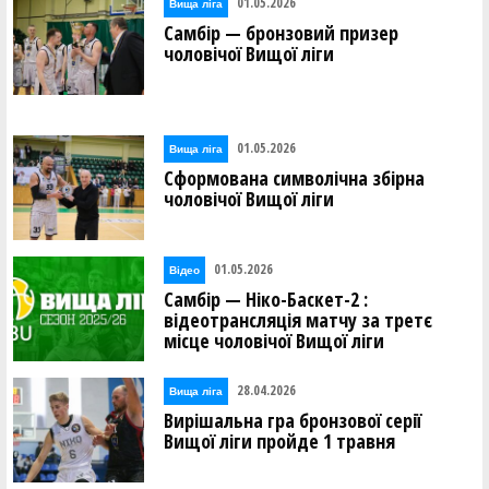
01.05.2026
Вища лiга
Самбір — бронзовий призер
чоловічої Вищої ліги
01.05.2026
Вища лiга
Сформована символічна збірна
чоловічої Вищої ліги
01.05.2026
Відео
Самбір — Ніко-Баскет-2 :
відеотрансляція матчу за третє
місце чоловічої Вищої ліги
28.04.2026
Вища лiга
Вирішальна гра бронзової серії
Вищої ліги пройде 1 травня