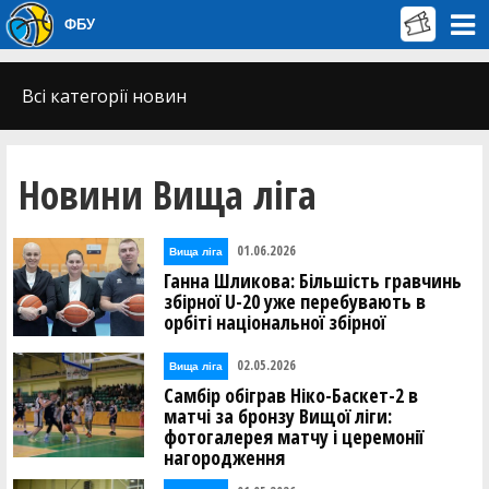
ФБУ
Всі категорії новин
Новини Вища лiга
01.06.2026
Вища лiга
Ганна Шликова: Більшість гравчинь
збірної U-20 уже перебувають в
орбіті національної збірної
02.05.2026
Вища лiга
Самбір обіграв Ніко-Баскет-2 в
матчі за бронзу Вищої ліги:
фотогалерея матчу і церемонії
нагородження