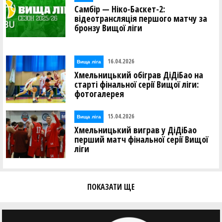
Самбір — Ніко-Баскет-2:
відеотрансляція першого матчу за
бронзу Вищої ліги
16.04.2026
Вища лiга
Хмельницький обіграв ДіДіБао на
старті фінальної серії Вищої ліги:
фотогалерея
15.04.2026
Вища лiга
Хмельницький виграв у ДіДіБао
перший матч фінальної серії Вищої
ліги
ПОКАЗАТИ ЩЕ