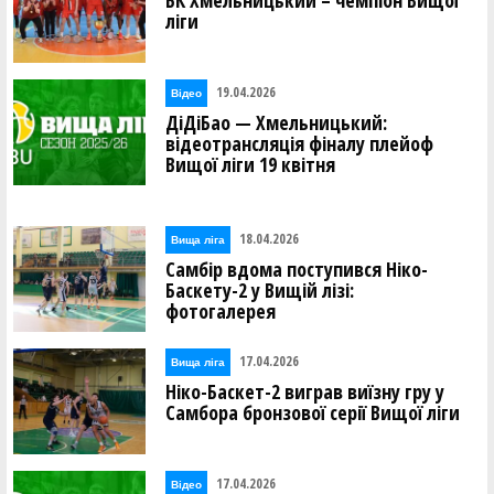
БК Хмельницький – чемпіон Вищої
ліги
19.04.2026
Відео
ДіДіБао — Хмельницький:
відеотрансляція фіналу плейоф
Вищої ліги 19 квітня
18.04.2026
Вища лiга
Самбір вдома поступився Ніко-
Баскету-2 у Вищій лізі:
фотогалерея
17.04.2026
Вища лiга
Ніко-Баскет-2 виграв виїзну гру у
Самбора бронзової серії Вищої ліги
17.04.2026
Відео