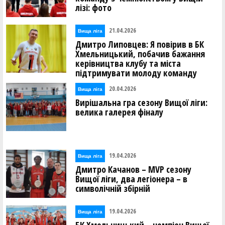
лізі: фото
21.04.2026
Вища лiга
Дмитро Липовцев: Я повірив в БК
Хмельницький, побачив бажання
керівництва клубу та міста
підтримувати молоду команду
20.04.2026
Вища лiга
Вирішальна гра сезону Вищої ліги:
велика галерея фіналу
19.04.2026
Вища лiга
Дмитро Качанов – MVP сезону
Вищої ліги, два легіонера – в
символічній збірній
19.04.2026
Вища лiга