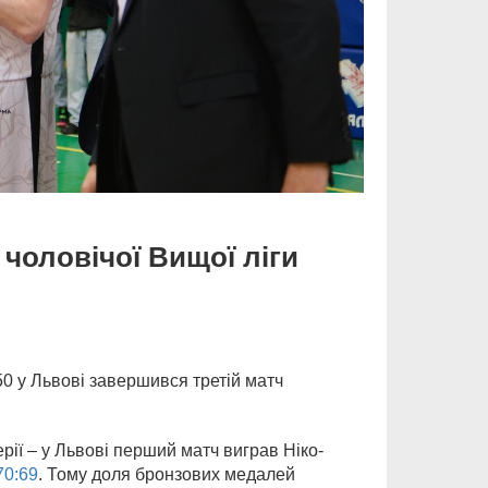
чоловічої Вищої ліги
0 у Львові завершився третій матч
рії – у Львові перший матч виграв Ніко-
70:69
. Тому доля бронзових медалей