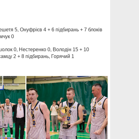
шетя 5, Онуфрієв 4 + 6 підбирань + 7 блоків
мчук 0
шолок 0, Нестеренко 0, Володін 15 + 10
єамцу 2 + 8 підбирань, Горячий 1