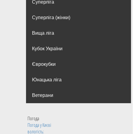
Суперліга
Суперліга (жінки)
Вища лiга
Кубок України
Єврокубки
Юнацька ліга
Ветерани
Погода
Погода у
Києві
вологість: