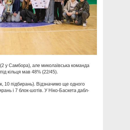
 (2 у Самбора), але миколаївська команда
під кільця мав 48% (22/45).
, 10 підбирань). Відзначимо ще одного
рань і 7 блок-шотів. У Ніко-Баскета дабл-