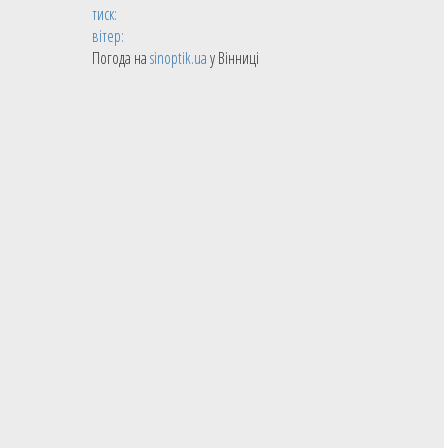
тиск:
вітер:
Погода на
sinoptik.ua
у Вінниці