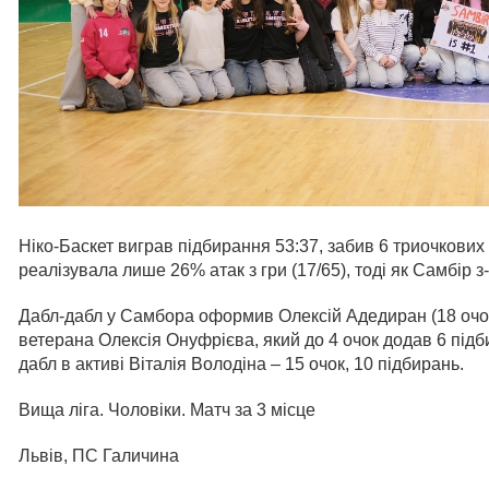
Ніко-Баскет виграв підбирання 53:37, забив 6 триочкових
реалізувала лише 26% атак з гри (17/65), тоді як Самбір з-
Дабл-дабл у Самбора оформив Олексій Адедиран (18 очок
ветерана Олексія Онуфрієва, який до 4 очок додав 6 підби
дабл в активі Віталія Володіна – 15 очок, 10 підбирань.
Вища ліга. Чоловіки. Матч за 3 місце
Львів, ПС Галичина