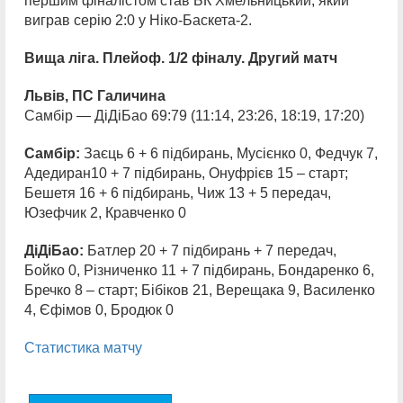
першим фіналістом став БК Хмельницький, який
виграв серію 2:0 у Ніко-Баскета-2.
Вища ліга. Плейоф. 1/2 фіналу. Другий матч
Львів, ПС Галичина
Самбір — ДіДіБао 69:79 (11:14, 23:26, 18:19, 17:20)
Самбір:
Заєць 6 + 6 підбирань, Мусієнко 0, Федчук 7,
Адедиран10 + 7 підбирань, Онуфрієв 15 – старт;
Бешетя 16 + 6 підбирань, Чиж 13 + 5 передач,
Юзефчик 2, Кравченко 0
ДіДіБао:
Батлер 20 + 7 підбирань + 7 передач,
Бойко 0, Різниченко 11 + 7 підбирань, Бондаренко 6,
Бречко 8 – старт; Бібіков 21, Верещака 9, Василенко
4, Єфімов 0, Бродюк 0
Статистика матчу