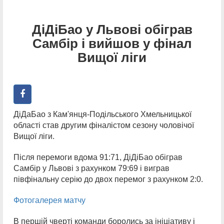
ДіДіБао у Львові обіграв
Самбір і вийшов у фінал
Вищої ліги
ДіДаБао з Кам'янця-Подільського Хмельницької
області став другим фіналістом сезону чоловічої
Вищої ліги.
Після перемоги вдома 91:71, ДіДіБао обіграв
Самбір у Львові з рахунком 79:69 і виграв
півфінальну серію до двох перемог з рахунком 2:0.
Фотогалерея матчу
В першій чверті команди боролись за ініціативу і