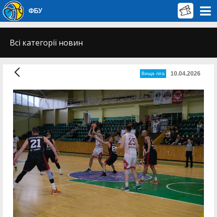
ФБУ
Всі категорії новин
10.04.2026
Вища лiга