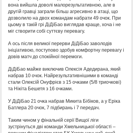
вона вийшла доволі малорезультативною, але в
другій гравці заграли більш агресивно в атаці, що
дозволило на двох командам набрати 49 очок. При
цьому в такій грі ДіДіБао виглядав краще, хоча і не
міг створити собі суттєву перевагу.
А ось після великої перерви ДіДіБао заволодів
ініціативою, поступово здобув комфортну перевагу і
довів матч до спокійної перемоги.
ДіДіБао майже виключив Олексія Адедирана, який
набрав 10 очок. Найрезультативнішими в команді
стали Олексій Онуфрієв з 15 очками (5/8 триочкові)
та Нікіта Бешетя з 16 очками.
У ДіДіБао 21 очка набрав Микита Бібіков, а у Еріка
Батлера 20 очок, 7 підбирань і 7 передач.
Таким чином у фінальній серії Вищої ліги
зустрінуться дві команди Хмельницької області –