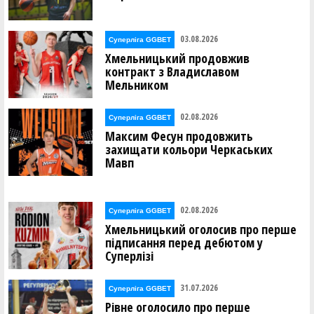
03.08.2026
Суперліга GGBET
Хмельницький продовжив
контракт з Владиславом
Мельником
02.08.2026
Суперліга GGBET
Максим Фесун продовжить
захищати кольори Черкаських
Мавп
02.08.2026
Суперліга GGBET
Хмельницький оголосив про перше
підписання перед дебютом у
Суперлізі
31.07.2026
Суперліга GGBET
Рівне оголосило про перше