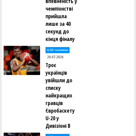
впевненість у
чемпіонстві
прийшла
лише за 40
секунд до
кінця фіналу
U-20 чоловіки
20.07.2026
Троє
українців
увійшли до
списку
найкращих
гравців
Євробаскету
U-20 у
Дивізіоні В