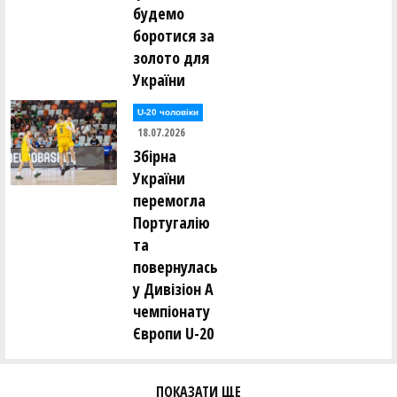
будемо
боротися за
золото для
України
U-20 чоловіки
18.07.2026
Збірна
України
перемогла
Португалію
та
повернулась
у Дивізіон А
чемпіонату
Європи U-20
ПОКАЗАТИ ЩЕ