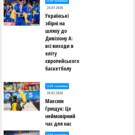
U-20 чоловіки
20.07.2026
Українські
збірні на
шляху до
Дивізіону А:
всі виходи в
еліту
європейського
баскетболу
U-20 чоловіки
20.07.2026
Максим
Грищук: Це
неймовірний
час для нас
U-20 чоловіки