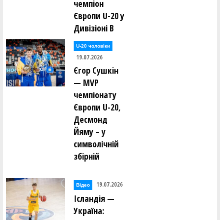
чемпіон
Європи U-20 у
Дивізіоні В
U-20 чоловіки
19.07.2026
Єгор Сушкін
— MVP
чемпіонату
Європи U-20,
Десмонд
Йяму – у
символічній
збірній
19.07.2026
Відео
Ісландія —
Україна: