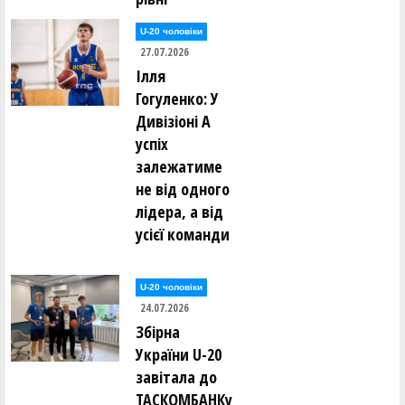
U-20 чоловіки
27.07.2026
Ілля
Гогуленко: У
Дивізіоні А
успіх
залежатиме
не від одного
лідера, а від
усієї команди
U-20 чоловіки
24.07.2026
Збірна
України U-20
завітала до
ТАСКОМБАНКу