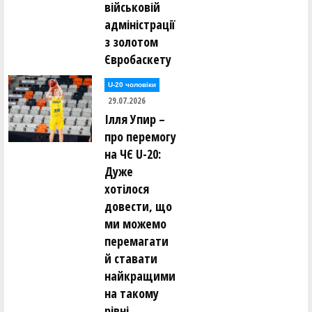
військовій
адміністрації
з золотом
Євробаскету
U-20 чоловіки
29.07.2026
Ілля Упир –
про перемогу
на ЧЄ U-20:
Дуже
хотілося
довести, що
ми можемо
перемагати
й ставати
найкращими
на такому
рівні