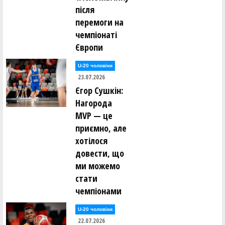
після
перемоги на
чемпіонаті
Європи
U-20 чоловіки
23.07.2026
Єгор Сушкін:
Нагорода
MVP — це
приємно, але
хотілося
довести, що
ми можемо
стати
чемпіонами
U-20 чоловіки
22.07.2026