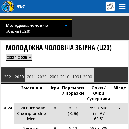
ФБУ
Молодіжна чоловіча
збірна (U20)
МОЛОДІЖНА ЧОЛОВІЧА ЗБІРНА (U20)
2021-2030
2011-2020
2001-2010
1991-2000
Змагання
Ігри
Перемоги
Очки /
Місце
/ Поразки
Очки
Суперника
2024
U20 European
8
6 / 2
599 / 508
-
Championship
(75%)
(74.9 /
Men
63.5)
Загалом
8
6 / 2
599 / 508
-