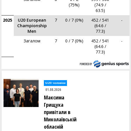
(75%)
(74.9 /
63.5)
2025
U20 European
7
0 / 7 (0%)
452 / 541
-
Championship
(64.6 /
Men
77.3)
Загалом
7
0 / 7 (0%)
452 / 541
-
(64.6 /
77.3)
U-20 чоловіки
01.08.2026
Максима
Грищука
привітали в
Миколаївській
обласній