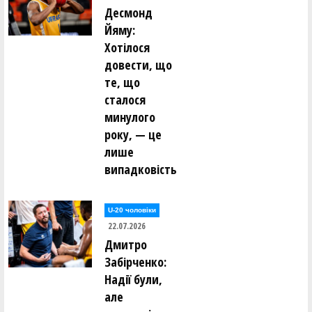
Десмонд
Йяму:
Хотілося
довести, що
те, що
сталося
минулого
року, — це
лише
випадковість
U-20 чоловіки
22.07.2026
Дмитро
Забірченко:
Надії були,
але