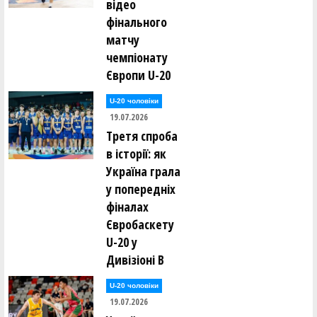
відео
фінального
матчу
чемпіонату
Європи U-20
U-20 чоловіки
19.07.2026
Третя спроба
в історії: як
Україна грала
у попередніх
фіналах
Євробаскету
U-20 у
Дивізіоні В
U-20 чоловіки
19.07.2026