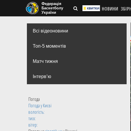
Федерація
НОВИНИ
ЗБІР
Баскетболу
України
Всі відеоновини
Топ-5 моментів
Матч тижня
Інтерв’ю
Погода
Погода у
Києві
вологість:
тиск:
вітер: