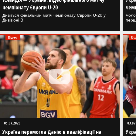
чемпіонату Європи U-20
чемп
Дивіться фінальний матч чемпіонату Європи U-20 у
Чоло
Дивізіоні В
перш
Відео
Ві
05.07.2026
03.07
Україна перемогла Данію в кваліфікації на
Укра