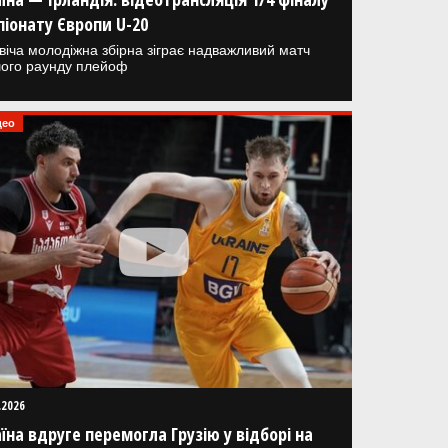
іонату Європи U-20
віча молодіжна збірна зіграє надважливий матч
ого раунду плейоф
део
.2026
їна вдруге перемогла Грузію у відборі на