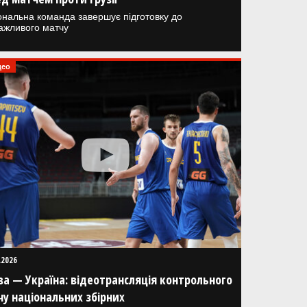
ональна команда завершує підготовку до
ажливого матчу
део
.2026
а — Україна: відеотрансляція контрольного
у національних збірних