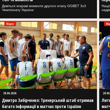
Дивіться яскраві моменти другого етапу GGBET 3x3
Наці
Чемпіонату України
надв
Відео
Ві
30.06.2026
28.06
Дмитро Забірченко: Тренерський штаб отримав
Литв
багато інформації в матчах проти Ізраїлю
матч