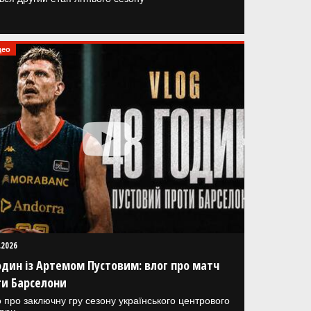
део
.2026
один із Артемом Пустовим: влог про матч
ти Барселони
 про заключну гру сезону українського центрового