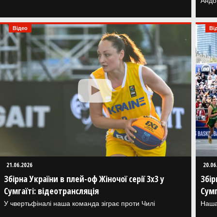
Андо
Відео
Ві
21.06.2026
20.06
Збірна України в плей-оф Жіночої серії 3х3 у
Збір
Сумгаїті: відеотрансляція
Сумг
У чвертьфіналі наша команда зіграє проти Чилі
Наша