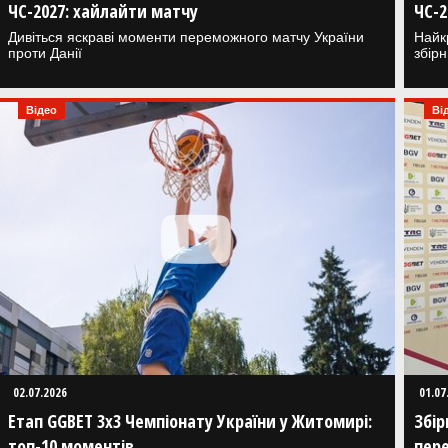
ЧС-2027: хайлайти матчу
ЧС-2
Дивіться яскраві моменти переможного матчу України
Найк
проти Данії
збірн
Відео
Ві
02.07.2026
01.07
Етап GGBET 3x3 Чемпіонату України у Житомирі:
Збір
топ-10 моментів
пере