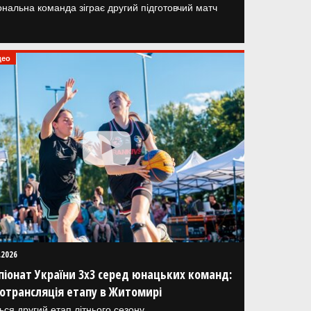
ональна команда зіграє другий підготовчий матч
део
.2026
іонат України 3х3 серед юнацьких команд:
отрансляція етапу в Житомирі
ься другий етап літнього сезону