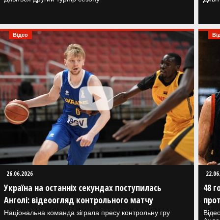
Відео
Ві
26.06.2026
22.06
Україна на останніх секундах поступилась
48 г
Анголі: відеоогляд контрольного матчу
про
Національна команда зіграла пресу контрольну гру
Відео