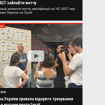
027: хайлайти матчу
ращі моменти матчу кваліфікації на ЧС-2027 між
ими України на Грузії
део
.2026
на України провела відкрите тренування
д матчем проти Грузії