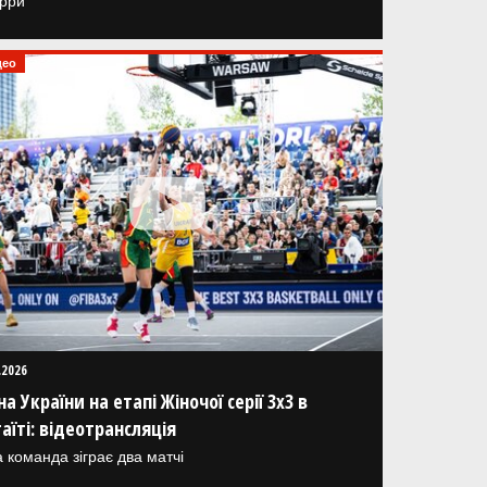
рри
део
.2026
на України на етапі Жіночої серії 3х3 в
аїті: відеотрансляція
 команда зіграє два матчі