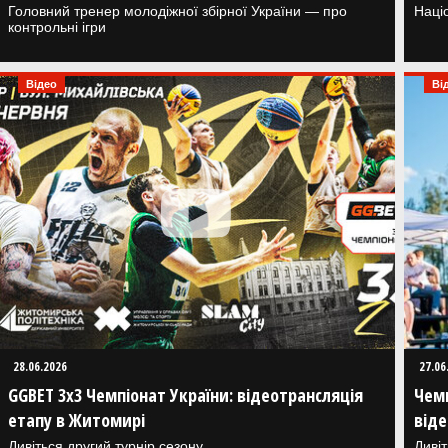
Головний тренер молодіжної збірної України — про
Наці
контрольні ігри
Відео
Ві
28.06.2026
27.06
GGBET 3х3 Чемпіонат України: відеотрансляція
Чемп
етапу в Житомирі
віде
Дивіться другий турнір сезону
Дивіт