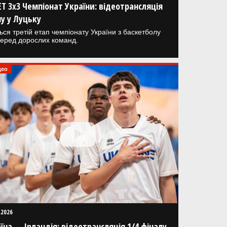
T 3х3 Чемпіонат України: відеотрансляція
у у Луцьку
ься третій етап чемпіонату України з баскетболу
серед дорослих команд.
део
.2026
їна — Ірландія: відеотрансляція 1/4 фіналу