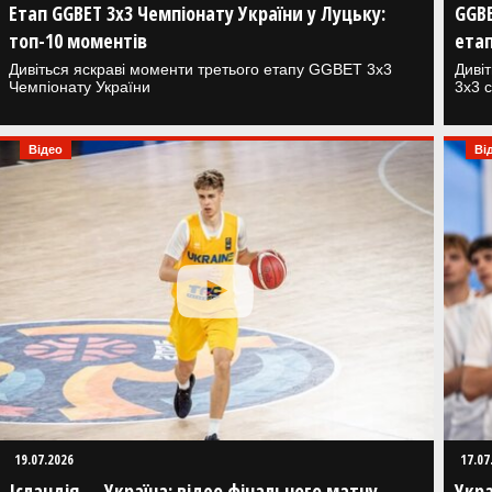
Етап GGBET 3x3 Чемпіонату України у Луцьку:
GGBE
топ-10 моментів
етап
Дивіться яскраві моменти третього етапу GGBET 3x3
Дивіт
Чемпіонату України
3х3 
Відео
Ві
19.07.2026
17.07
Ісландія — Україна: відео фінального матчу
Укра