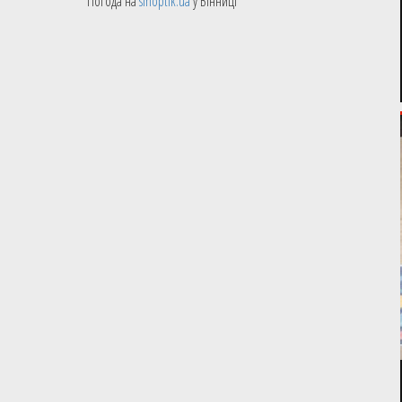
Погода на
sinoptik.ua
у Вінниці