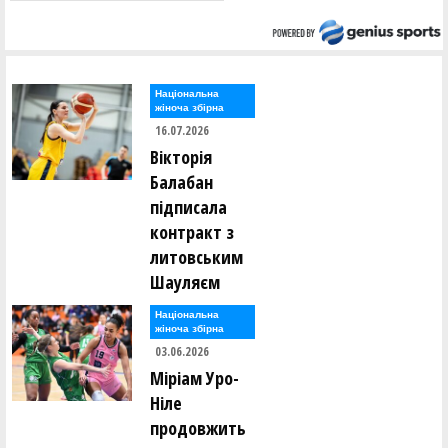
Національна
жіноча збірна
16.07.2026
Вікторія
Балабан
підписала
контракт з
литовським
Шауляєм
Національна
жіноча збірна
03.06.2026
Міріам Уро-
Ніле
продовжить