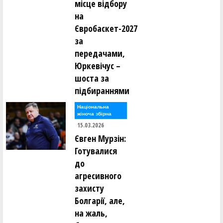
місце відбору
на
Євробаскет-2027
за
передачами,
Юркевічус –
шоста за
підбираннями
Національна
жіноча збірна
15.03.2026
Євген Мурзін:
Готувалися
до
агресивного
захисту
Болгарії, але,
на жаль,