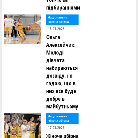
підбираннями
Національна
жіноча збірна
18.03.2026
Ольга
Алексейчик:
Молоді
дівчата
набираються
досвіду, і я
гадаю, що в
них все буде
добре в
майбутньому
Національна
жіноча збірна
17.03.2026
Жіноча збірна