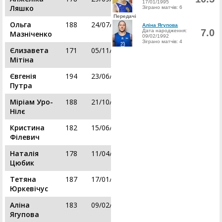
17/01/1995
Ляшко
Зіграно матчів: 6
Передачі
Ольга
188
24/07/1991
Аліна Ягупова
7.0
Дата народження:
Мазніченко
09/02/1992
Зіграно матчів: 4
Єлизавета
171
05/11/1998
Мітіна
Євгенія
194
23/06/2004
Путра
Міріам Уро-
188
21/10/1994
Нілє
Кристина
182
15/06/1991
Філевич
Наталія
178
11/04/1998
Цюбик
Тетяна
187
17/01/1995
Юркевічус
Аліна
183
09/02/1992
Ягупова