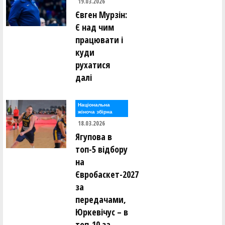
19.03.2026
Євген Мурзін:
Є над чим
працювати і
куди
рухатися
далі
Національна
жіноча збірна
18.03.2026
Ягупова в
топ-5 відбору
на
Євробаскет-2027
за
передачами,
Юркевічус – в
топ-10 за