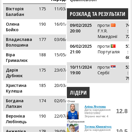
Вікторія
175
11/03/1997
РОЗКЛАД ТА РЕЗУЛЬТАТИ
Балабан
Олена
190
16/01/1997
09/02/2025
проти
74
Бойко
20:00
F.Y.R.
:
Македонії
72
Владислава
177
03/06/2000
Волошина
06/02/2025
проти
57
21:00
Португалія
:
Віра
188
15/05/2004
60
Грималюк
10/11/2024
проти
53
Дарія
175
23/07/2002
19:00
Сербії
:
Дубнюк
79
Христина
185
20/03/2004
Кулеша
ЛІДЕРИ
Богдана
174
02/01/2004
Очки
Лапхан
Аліна Ягупова
12.8
Дата народження:
09/02/1992
Вероніка
190
22/07/1999
Зіграно матчів: 4
Любінець
Підбирання
Тетяна Юркевічус
Дата народження:
10.5
Анжеліка
178
29/09/2000