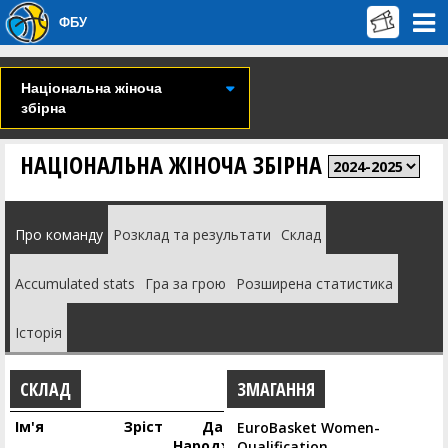
ФБУ
Національна жіноча
збірна
НАЦІОНАЛЬНА ЖІНОЧА ЗБІРНА
Про команду
Розклад та результати
Склад
Accumulated stats
Гра за грою
Розширена статистика
Історія
СКЛАД
ЗМАГАННЯ
Ім'я
Зріст
Дата
EuroBasket Women-
Народження
Qualification