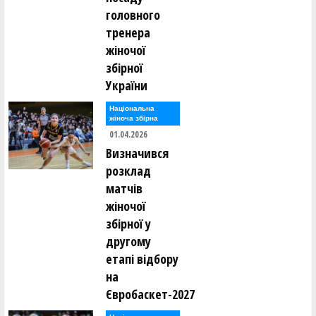
головного
тренера
жіночої
збірної
України
Національна
жіноча збірна
01.04.2026
Визначився
розклад
матчів
жіночої
збірної у
другому
етапі відбору
на
Євробаскет-2027