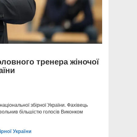
оловного тренера жіночої
аїни
аціональної збірної України. Фахівець
вольнив більшістю голосів Виконком
ірної України