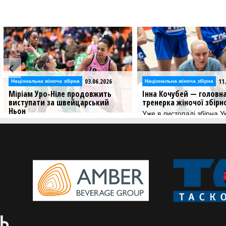
03.06.2026
11
Національна жіноча збірна
Національна жіноча збірна
Міріам Уро-Ніле продовжить
Інна Кочубей — головн
виступати за швейцарський
тренерка жіночої збірн
Ньон
Уже в листопаді збірна У
стартує у другому етапі 
Швейцарський Ньон оголосив про
Євробаскет-2027.
продовження контракту з українкою