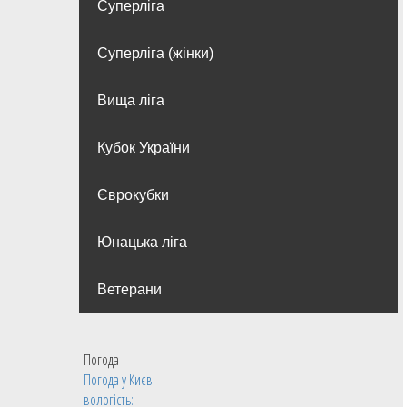
Суперліга
Суперліга (жінки)
Вища лiга
Кубок України
Єврокубки
Юнацька ліга
Ветерани
Погода
Погода у
Києві
вологість: