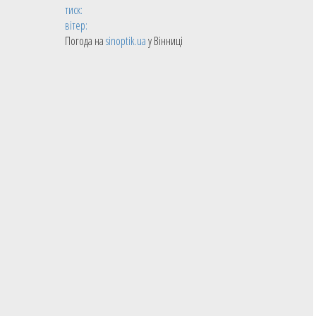
тиск:
вітер:
Погода на
sinoptik.ua
у Вінниці