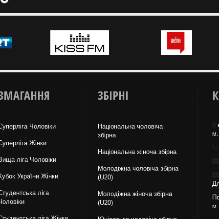
ЗМАГАННЯ
ЗБІРНІ
К
Суперліга Чоловіки
Національна чоловіча
м.
збірна
Суперліга Жінки
Національна жiноча збірна
Вища лiга Чоловіки
Молодіжна чоловіча збірна
Кубок України Жінки
(U20)
Дл
Студентська ліга
Молодіжна жіноча збірна
По
Чоловiки
(U20)
м.
Студентська ліга Жінки