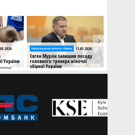
.05.2026
11.05.2026
Національна жіноча збірна
Національна жі
а
Євген Мурзін залишив посаду
Визначився
ої України
головного тренера жіночої
жіночої збі
збірної України
відбору на 
країни
відбору на
Фахівець подав заяву за власним
Національна
бажанням.
вирішальний 
Люксембург