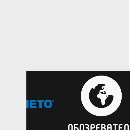
16.07.2026
Національна жіноча збірна
Вікторія Балабан підписала
контракт з литовським Шауляєм
Українська форвардиня
повертається після декрету