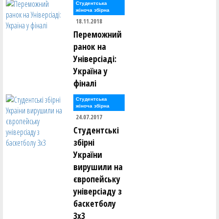
Студентська
жіноча збірна
18.11.2018
Переможний
ранок на
Універсіаді:
Україна у
фіналі
Студентська
жіноча збірна
24.07.2017
Студентські
збірні
України
вирушили на
європейську
універсіаду з
баскетболу
3х3