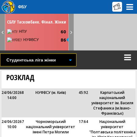
ФБУ
НЕДІЛЮ
19 травня
12:45
СБЛУ Таскомбанк. Фінал. Жінки
Київ. СК Меридіан
60
Youtube
НПУ
86
НУФВСУ
СТАТИСТИКА
НОВИНА
ВІДЕО
Студентська ліга жінки
РОЗКЛАД
24/06/2026
8
НУФВСУ (м. Київ)
45
:
92
Карпатський
14:00
національний
університет ім. Василя
Стефаника (м.Івано-
Франківськ)
24/06/2026
7
Чорноморський
17
:
64
Національний
10:00
національний університет
університет
імені Петра Могили
"Полтавська політехніка