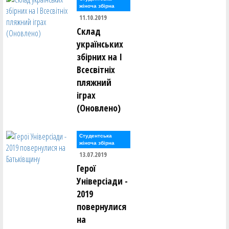
жіноча збірна
11.10.2019
Склад
українських
збірних на І
Всесвітніх
пляжний
іграх
(Оновлено)
Студентська
жіноча збірна
13.07.2019
Герої
Універсіади -
2019
повернулися
на