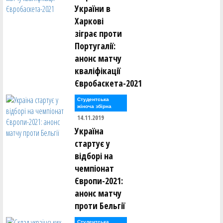
України в
Харкові
зіграє проти
Португалії:
анонс матчу
кваліфікації
Євробаскета-2021
Студентська
жіноча збірна
14.11.2019
Україна
стартує у
відборі на
чемпіонат
Європи-2021:
анонс матчу
проти Бельгії
Студентська