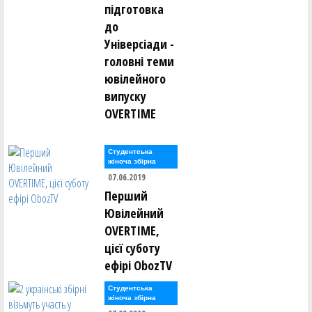
підготовка
до
Універсіади -
головні теми
ювілейного
випуску
OVERTIME
Студентська
жіноча збірна
07.06.2019
Перший
Ювілейний
OVERTIME,
цієї суботу
ефірі ObozTV
Студентська
жіноча збірна