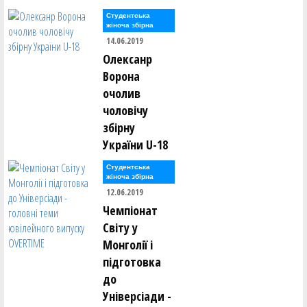
Студентська
жіноча збірна
14.06.2019
Олексанр
Ворона
очолив
чоловічу
збірну
України U-18
Студентська
жіноча збірна
12.06.2019
Чемпіонат
Світу у
Монголії і
підготовка
до
Універсіади -