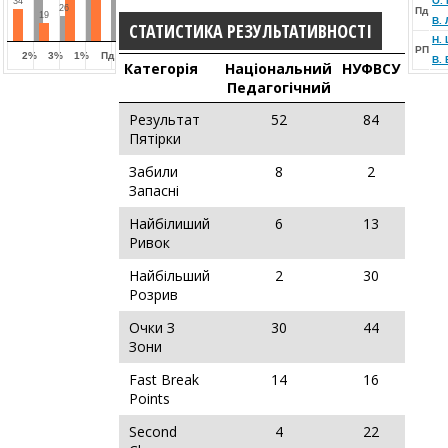
О.
34
26
Пд
19
В.
СТАТИСТИКА РЕЗУЛЬТАТИВНОСТІ
Н.
РП
2%
3%
1%
Пд
В.
Категорія
Національний
НУФВСУ
Педагогічний
Результат
52
84
Пятірки
Забили
8
2
Запасні
Найбілиший
6
13
Ривок
Найбільший
2
30
Розрив
Очки З
30
44
Зони
Fast Break
14
16
Points
Second
4
22