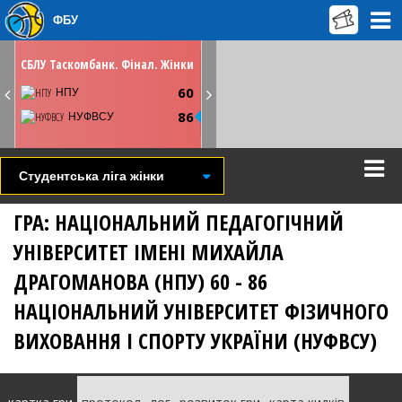
ФБУ
НЕДІЛЮ
19 травня
12:45
СБЛУ Таскомбанк. Фінал. Жінки
Київ. СК Меридіан
60
Youtube
НПУ
86
НУФВСУ
СТАТИСТИКА
НОВИНА
ВІДЕО
Студентська ліга жінки
ГРА: НАЦІОНАЛЬНИЙ ПЕДАГОГІЧНИЙ
УНІВЕРСИТЕТ ІМЕНІ МИХАЙЛА
ДРАГОМАНОВА (НПУ) 60 - 86
НАЦІОНАЛЬНИЙ УНІВЕРСИТЕТ ФІЗИЧНОГО
ВИХОВАННЯ І СПОРТУ УКРАЇНИ (НУФВСУ)