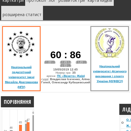
картка гри
протокол
лог
розвиток гри
карта кидків
розширена статист
60
:
86
10 - 23
12 - 17
17 - 20
21 - 26
Національний
Національний
19/05/2019 12:45
університет фізичного
педагогічний
Номер гри:
35
арена:
ПС «Венето» (Київ)
виховання і спорту
університет імені
судді:
Владислав Ісаченко, Аліна
України (НУФВСУ)
Михайла Драгоманова
Гопей, Олександр Кубашевський
(НПУ)
ПОРІВНЯННЯ
ЛІД
63
О.
47
69
65
О
Ж. 
46