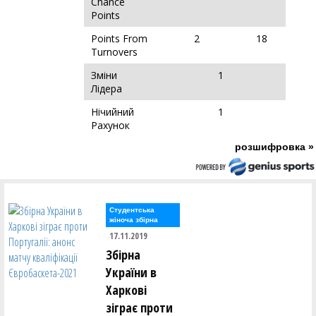
Chance
Points
Points From
2
18
Turnovers
Зміни
1
Лідера
Нічийний
1
Рахунок
розшифровка »
Студентська
жіноча збірна
17.11.2019
Збірна
України в
Харкові
зіграє проти