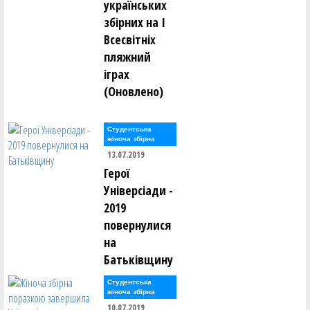
українських
збірних на І
Всесвітніх
пляжний
іграх
(Оновлено)
Студентська
жіноча збірна
13.07.2019
Герої
Універсіади -
2019
повернулися
на
Батьківщину
Студентська
жіноча збірна
10.07.2019