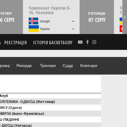
22:00
ЧЕТВЕР
06 серпня
ПʼЯТ
Чемпіонат Європи U-
Чем
Скоп'є, Пів. Македонія
16. Чоловіки
16.
ЧЕТВЕР
ПʼЯТНИЦЮ
6 СЕРП
07 СЕРП
-
Ісландія
-
Україна
А
РЕЄСТРАЦІЯ
ІСТОРІЯ БАСКЕТБОЛУ
равці
Рекорди
Тренери
Судді
Комісари
Клуб
ОЛІТЕХНІКА -ОДЮСШ (Житомир)
МСУ (Одеса)
ВЕРЛА (Івано-Франківськ)
-ПІВДЕННЕ
З ДЮСШ (Ужгород)