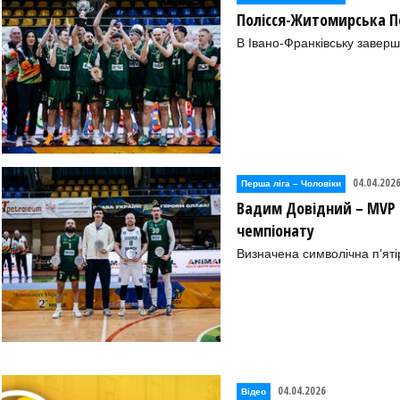
Полісся-Житомирська П
В Івано-Франківську заверш
04.04.202
Перша лiга – Чоловiки
Вадим Довідний – MVP П
чемпіонату
Визначена символічна п’яті
04.04.2026
Відео