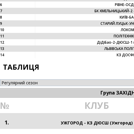
6
РІВНЕ-ОСД
7
БК ХМЕЛЬНИЦЬКИЙ-2 
8
КИЇВ-БА
9
СТАРИЙ ЛУЦЬК-УН
10
ЛОКОМО
11
ПОЛІТЕХНІК
12
ДіДіБао-2-ДЮСШ-1 (
13
ЛЬВІВСЬКА ПОЛІТ
14
КЗ ДОСФК
ТАБЛИЦЯ
Група ЗАХІД
№
КЛУБ
1.
УЖГОРОД - КЗ ДЮСШ (Ужгород)