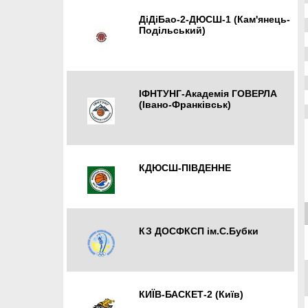
ДіДіБао-2-ДЮСШ-1 (Кам'янець-
Подільський)
Кам'янець-Подільський
ІФНТУНГ-Академія ГОВЕРЛА
(Івано-Франківськ)
Івано-Франківськ
КДЮСШ-ПІВДЕННЕ
Южне
КЗ ДОСФКСП ім.С.Бубки
Бахмут
КИЇВ-БАСКЕТ-2 (Київ)