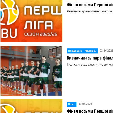
Фінал восьми Першої ліг
Дивіться трансляцію матчів
03.04.202
Перша лiга – Чоловiки
Визначилась пара фінал
Полісся в драматичному м
03.04.2026
Відео
Фінал восьми Першої ліг