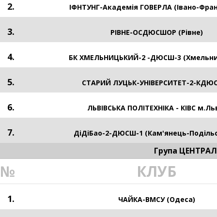
2.
ІФНТУНГ-Академія ГОВЕРЛА (Івано-Фран
3.
РІВНЕ-ОСДЮСШОР (Рівне)
4.
БК ХМЕЛЬНИЦЬКИЙ-2 -ДЮСШ-3 (Хмельн
5.
СТАРИЙ ЛУЦЬК-УНІВЕРСИТЕТ-2-КДЮ
6.
ЛЬВІВСЬКА ПОЛІТЕХНІКА - КІВС м.Ль
7.
ДіДіБао-2-ДЮСШ-1 (Кам'янець-Поділь
Група ЦЕНТРА
№
КЛУБ
1.
ЧАЙКА-ВМСУ (Одеса)