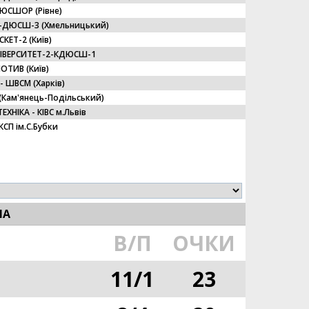
ЮСШОР (Рівне)
-ДЮСШ-3 (Хмельницький)
СКЕТ-2 (Київ)
ІВЕРСИТЕТ-2-КДЮСШ-1
ТИВ (Київ)
- ШВСМ (Харків)
Кам'янець-Подільський)
ЕХНІКА - КІВС м.Львів
СП ім.С.Бубки
НА
В/П
ОЧКИ
11
/
1
23