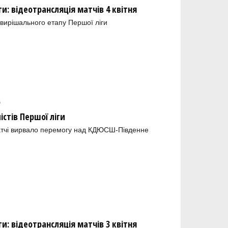
и: відеотрансляція матчів 4 квітня
 вирішального етапу Першої ліги
6
істів Першої ліги
атчі вирвало перемогу над КДЮСШ-Південне
и: відеотрансляція матчів 3 квітня