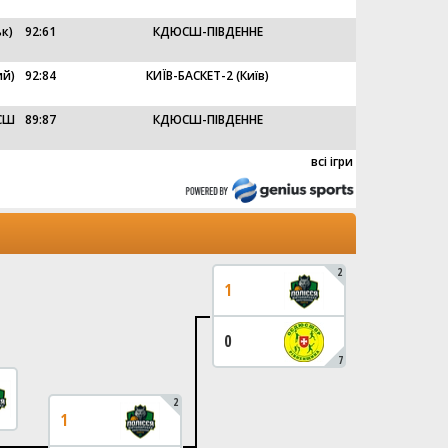
к)
92
:
61
КДЮСШ-ПІВДЕННЕ
й)
92
:
84
КИЇВ-БАСКЕТ-2 (Київ)
ЮСШ
89
:
87
КДЮСШ-ПІВДЕННЕ
всі ігри
2
1
0
7
2
1