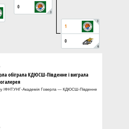
0
3
3
1
0
6
6
рла обіграла КДЮСШ-Південне і виграла
тогалерея
тчу ІФНТУНГ-Академія Говерла — КДЮСШ-Південне
6