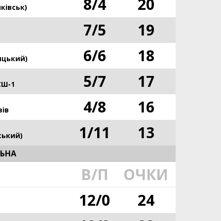
8
/
4
20
ківськ)
7
/
5
19
6
/
6
18
ицький)
5
/
7
17
СШ-1
4
/
8
16
вів
1
/
11
13
ський)
ЛЬНА
В/П
ОЧКИ
12
/
0
24