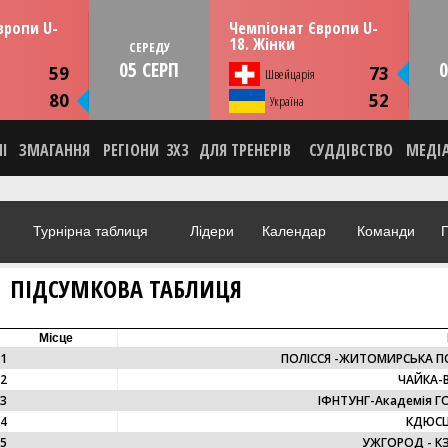
13:30
13:30
рпня
СЕРЕДУ
05 серпня
вропи U-
Чемпіонат Європи U-
мунія
Тулча, Румунія
18. Жінки
СЕРЕДУ
05 СЕРП
0
ИКА
СТАТИСТИКА
59
73
Швейцарія
НА
НОВИНА
80
52
О
Україна
ВІДЕО
НІ
ЗМАГАННЯ
РЕГІОНИ
3X3
ДЛЯ ТРЕНЕРІВ
СУДДІВСТВО
МЕДІ
Турнірна таблиця
Лідери
Календар
Команди
Г
ПІДСУМКОВА ТАБЛИЦЯ
Місце
1
ПОЛІССЯ -ЖИТОМИРСЬКА П
2
ЧАЙКА-В
3
ІФНТУНГ-Академія ГО
4
КДЮСШ
5
УЖГОРОД - К