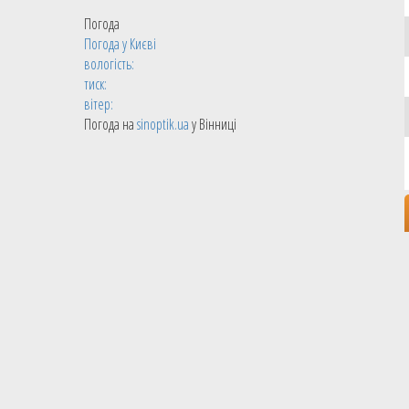
Погода
Погода у
Києві
вологість:
тиск:
вітер:
Погода на
sinoptik.ua
у Вінниці