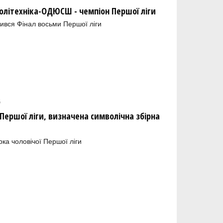
олітехніка-ОДЮСШ - чемпіон Першої ліги
ився Фінал восьми Першої ліги
6
ершої ліги, визначена символічна збірна
рка чоловічої Першої ліги