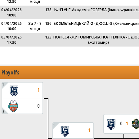
12:30
місця
04/04/2026
138
ІФНТУНГ-Академія ГОВЕРЛА (Івано-Франківсь
10:00
04/04/2026
За 7 - 8
136
БК ХМЕЛЬНИЦЬКИЙ-2 -ДЮСШ-3 (Хмельницьки
10:00
місця
03/04/2026
133
ПОЛІССЯ -ЖИТОМИРСЬКА ПОЛІТЕХНІКА -ОД
17:30
(Житомир)
Playoffs
1
1
0
8
0
1
1
1