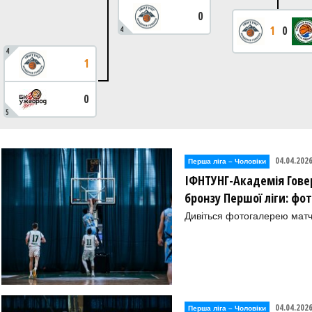
0
1
0
4
4
1
0
5
04.04.202
Перша лiга – Чоловiки
ІФНТУНГ-Академія Гове
бронзу Першої ліги: фо
Дивіться фотогалерею ма
04.04.202
Перша лiга – Чоловiки