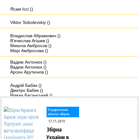
Ясам Iссi ()
Viktor Sobolevskiy ()
Владислав Абрамович ()
В'ячеслав Агішев ()
Микола Амбросов ()
Мері Амбросова ()
Вадим Антонюк ()
Вадим Антонюк ()
Арсен Арутюнов ()
Андрій Бабик ()
Дмитро Бабик ()
Роман Басанський ()
Дмитро Берхін ()
Олександр Біда ()
Андрій Біленко ()
Студентська
жіноча збірна
17.11.2019
Христина Бобанич ()
Дмитро Бовсунюк ()
Збірна
Микита Богатирьов ()
України в
Віктор Боженар ()