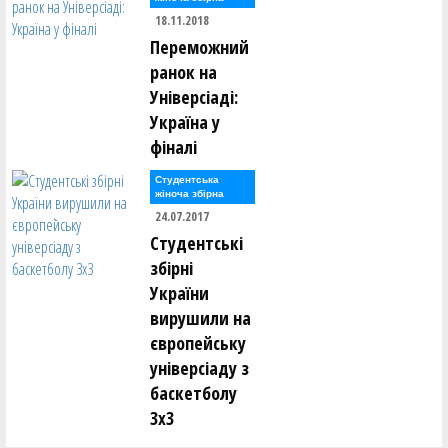
Євген Тодуров ()
18.11.2018
Аліна Томін ()
Переможний
Юрій Трубаєв ()
Ігор Труш ()
ранок на
Олександр Тюрін ()
Універсіаді:
Україна у
Анастасія Усова ()
фіналі
Ірина Фамаре ()
Студентська
Олександр Федоренко ()
жіноча збірна
Сергій Федорів ()
24.07.2017
Андрій Федорченко ()
Студентські
Андрій Фоменко ()
збірні
Олександр Фоменко ()
України
Валерій Халавчук ()
вирушили на
Олександр Харченко ()
європейську
Віктор Хоменко ()
універсіаду з
Ольга Хоменко ()
баскетболу
Андрій Хомюк ()
3х3
Сергій Чайковський ()