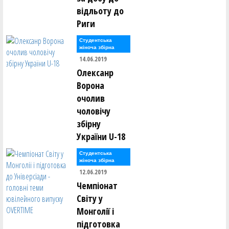
відльоту до
Вадим Палюх ()
Риги
Ганна Панамарьова ()
Владислав Панасюк ()
Ксенія Панькіна ()
Студентська
Денис Парвадов ()
жіноча збірна
Ростислав Парнак ()
14.06.2019
Вікторія Пасечник ()
Олексанр
Володимир Пєд'єв ()
Анатолій Пилипюк ()
Ворона
Всеволод Пироженко ()
очолив
Денис Поворознюк ()
Ілля Погорєлов ()
чоловічу
збірну
Микита Подтикан ()
Владислав Полоз ()
України U-18
Денис Полтавський ()
Леся Полуяхтова ()
Студентська
Максим Померанцев ()
жіноча збірна
Роман Пономаренко ()
12.06.2019
Вадим Попов ()
Едуард Попов ()
Чемпіонат
Олександр Приходько ()
Світу у
Дмитро Проценко ()
Вадим Пудзирей ()
Монголії і
Віталій Пустовалов ()
підготовка