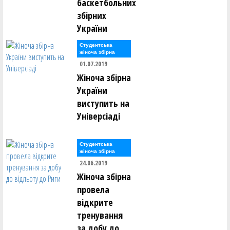
баскетбольних
Дмитро Мугайлов ()
Лев Мунтянов ()
збірних
Ярослав Мурашко ()
України
Євген Нагорний ()
Студентська
Олександр Нагорний ()
жіноча збірна
Дмитро Наседкін ()
01.07.2019
Михайло Насонов ()
Михайло Невечеря ()
Жіноча збірна
Роман Недоступ ()
України
Євгеній Непокритий ()
виступить на
Богдан Нестеренко ()
Універсіаді
Володимир Нестеров ()
Юрій Нетьора ()
Сергій Ніколащенко ()
Студентська
жіноча збірна
катерина Обоянська ()
24.06.2019
Олег Овчаренко ()
Арніс Озолс ()
Жіноча збірна
Ірина Олейник ()
провела
Євгеній Ольховський ()
відкрите
Олександр Опарін ()
тренування
Валерія Опицько ()
Євгеній Орлов ()
за добу до