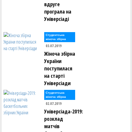
Максим Кушнір ()
вдруге
програла на
Сергій Ломан ()
Універсіаді
Марко Лонюк ()
Артем Луцишин ()
Артем Ляшенко ()
Студентська
жіноча збірна
03.07.2019
Олексій Мазур ()
Андрій Макаренко ()
Жіноча збірна
Дар’я Макаренко ()
України
Марина Малафєєва ()
Анастасія Мартовицька ()
поступилася
Михайло Маслак ()
на старті
Олександр Маслов ()
Олександр Маслов ()
Універсіади
Ігор Мелашич ()
Микита Мельник ()
Студентська
жіноча збірна
Нікіта Мельник ()
02.07.2019
Андрій Менько ()
Валентин Мирончик ()
Універсіада-2019:
Валентин Мирончик ()
розклад
Дмитро Михайлов ()
Ксенія Монзуль ()
матчів
Михайло Мостовий ()