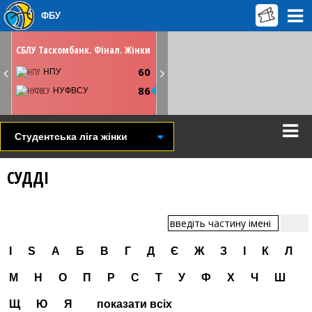
ФБУ
НЕДІЛЮ
19 травня
12:45
СБЛУ Таскомбанк. Фінал. Жінки
Київ. СК Меридіан
60
Youtube
НПУ
86
НУФВСУ
СТАТИСТИКА
НОВИНА
ВІДЕО
Студентська ліга жінки
СУДДІ
I
S
А
Б
В
Г
Д
Є
Ж
З
І
К
Л
М
Н
О
П
Р
С
Т
У
Ф
Х
Ч
Ш
Щ
Ю
Я
показати всіх