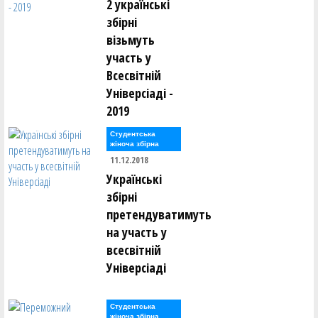
2 українські
Світлана Середня ()
збірні
Олег Сивулицький ()
Вадим Сірий ()
візьмуть
Валентин Сліпуха ()
участь у
Сергій Слободянюк ()
В'ячеслав Слюсар ()
Всесвітній
Універсіаді -
Станіслав Смірнов ()
Віктор Соболевський ()
2019
Ігор Соловей ()
Антон Соловйов ()
Студентська
Євген Сорока ()
жіноча збірна
Анна Сорокіна (Литвин) ()
11.12.2018
Євгенія Спітковська ()
Максим Сташук ()
Українські
Богдан Стеценко ()
збірні
Ярослав Стецюк ()
Андрій Ступченко ()
претендуватимуть
Олександр Сукачов ()
Максим Суслов ()
на участь у
всесвітній
Едуард Тельчаров ()
Універсіаді
Олексій Тимощук ()
Сергій Тисленко ()
Андрій Тихонов ()
І. Ткаченко ()
Студентська
жіноча збірна