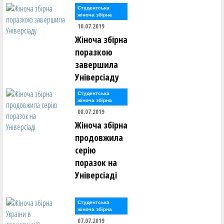
Олександр Закревський ()
Студентська
Валерій Залевський ()
жіноча збірна
Нікіта Захарченко ()
10.07.2019
Жіноча збірна
Сергій Защук ()
Микола Здирка ()
поразкою
Леонід Зелінський ()
завершила
Ілля Зілінський ()
Універсіаду
Антон Іванинa ()
Студентська
Костянтин Іванов ()
жіноча збірна
Олександр Іванов ()
Олександр Іванов ()
08.07.2019
Жіноча збірна
Денис Івахнін ()
продовжила
Ігор Іващенко ()
Антон Івченко ()
серію
Владислав Ісаченко ()
поразок на
Універсіаді
Станіслав Каковкін ()
Олексій Калашніков ()
Борис Калугін ()
Ігор Калугін ()
Студентська
Богдан Капелян ()
жіноча збірна
Микита Каравашкін ()
07.07.2019
Даніїл Карпов ()