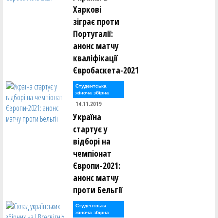
Ігор Борсук ()
Харкові
Олександр Буханевич ()
зіграє проти
Португалії:
Сергій Варелджан ()
Ілля Вдовенко ()
анонс матчу
Олег Винокуров ()
Юрій Вітенко ()
кваліфікації
Євробаскета-2021
Юрій Вітківський ()
Єлизавета Войнаровська ()
Студентська
Леонід Войнаровський ()
жіноча збірна
Максим Воробйов ()
14.11.2019
Україна
Олександр Гайдамака ()
Павло Гайдамака ()
стартує у
Михайло Гераськін ()
відборі на
Олександр Гненюк ()
Денис Головко ()
чемпіонат
Аліна Гопей ()
Європи-2021:
Максим Гопей ()
анонс матчу
Денис Грищенко ()
проти Бельгії
Юрій Гуменков ()
Олексій Гусаковський ()
Олексій Гусаковський ()
Студентська
жіноча збірна