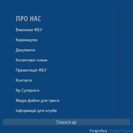
Володимир Яцківський ()
ПРО НАС
Total players: 261
Виконком ФБУ
Керівництво
Документи
Колективні члени
Презентація ФБУ
Контакти
ftp Суперліги
Медіа файли для преси
Інформація для клубів
Показати ще
Розробка -
Digital Promo