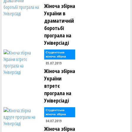
Владислав Кікоть ()
Жіноча збірна
Ігор Кісліцин ()
України в
Антон Кітаєв ()
Марина Коваль ()
драматичній
Вадим Ковальов ()
боротьбі
Максим Ковтун ()
Ярослав Кожушко ()
програла на
Артем Козак ()
Універсіаді
Сергій Козанчук ()
Євген Козачок ()
Студентська
жіноча збірна
Олександр Коломієць ()
Андрій Кондратенко ()
05.07.2019
Дмитро Корабльов ()
Жіноча збірна
Петро Корнута ()
Андрій Коростильов ()
України
Катерина Коротюк ()
втретє
Костянтин Котов ()
Максим Кравець ()
програла на
Олексій Кравченко ()
Універсіаді
Микита Красюк ()
Юрій Кривун ()
Юрій Кривун ()
Студентська
Андрій Кротько ()
жіноча збірна
Олександр Кубашевський ()
04.07.2019
Данило Кузьменко ()
Жіноча збірна
Ія Кулік ()