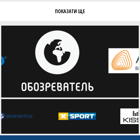
Сергій Чебишев ()
Максим Черенщиков ()
ПОКАЗАТИ ЩЕ
Євген Черепанов ()
Олексій Чілікін ()
Глеб Шарапов ()
Дмитро Шарапов ()
Юрій Шевченко ()
Олексій Широбоков ()
Микола Шкьопу ()
Ганна Шликова ()
Борис Шульга ()
Роман Шуляк ()
Юрій Щербак ()
Тарас Юрків ()
Анна Юхимова ()
Артур Яковенко ()
Максим Ярчук ()