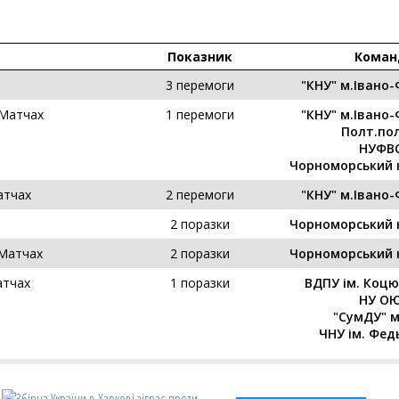
Показник
Коман
3 перемоги
"КНУ" м.Івано-
 Матчах
1 перемоги
"КНУ" м.Івано-
Полт.пол
НУФВ
Чорноморський 
атчах
2 перемоги
"КНУ" м.Івано-
2 поразки
Чорноморський 
 Матчах
2 поразки
Чорноморський 
атчах
1 поразки
ВДПУ ім. Коцю
НУ О
"СумДУ" 
ЧНУ ім. Фед