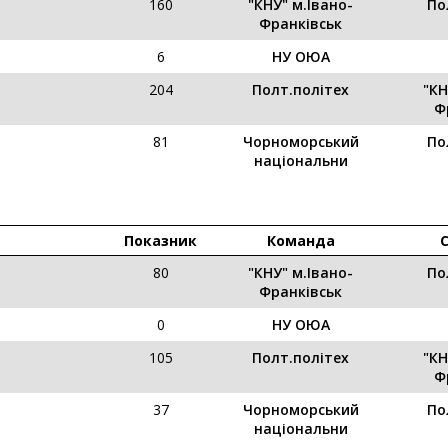
160
"КНУ" м.Івано-
По
Франківськ
6
НУ ОЮА
204
Полт.політех
"КН
Ф
81
Чорноморський
По
національни
Показник
Команда
80
"КНУ" м.Івано-
По
Франківськ
0
НУ ОЮА
105
Полт.політех
"КН
Ф
37
Чорноморський
По
національни