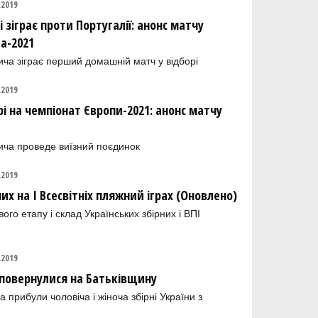
.2019
і зіграє проти Португалії: анонс матчу
та-2021
а зіграє перший домашній матч у відборі
.2019
рі на чемпіонат Європи-2021: анонс матчу
ча проведе виїзний поєдинок
.2019
их на І Всесвітніх пляжний іграх (Оновлено)
го етапу і склад Українських збірних і ВПІ
.2019
9 повернулися на Батьківщину
 прибули чоловіча і жіноча збірні України з