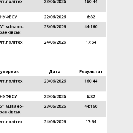
лт.політех
23/06/2026
160:44
НУФВСУ
22/06/2026
6:82
У" м.Івано-
23/06/2026
44:160
ранківськ
лт.політех
24/06/2026
17:64
Суперник
Дата
Результат
лт.політех
23/06/2026
160:44
НУФВСУ
22/06/2026
6:82
У" м.Івано-
23/06/2026
44:160
ранківськ
лт.політех
24/06/2026
17:64