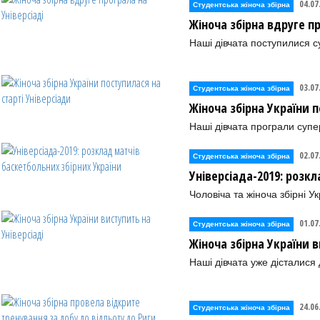
04.07
Студентська жіноча збірна
Жіноча збірна вдруге пр
Наші дівчата поступилися с
03.07
Студентська жіноча збірна
Жіноча збірна України п
Наші дівчата програли супе
02.07
Студентська жіноча збірна
Універсіада-2019: розк
Чоловіча та жіноча збірні У
01.07
Студентська жіноча збірна
Жіноча збірна України в
Наші дівчата уже дісталися
24.06
Студентська жіноча збірна