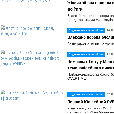
Жіноча збірна провела 
до Риги
Баскетболістки і тренери на
представниками мас-медіа
14.06
Студентська жіноча збірна
Олексанр Ворона очолив
Затверджено зміни на трене
12.06
Студентська жіноча збірна
Чемпіонат Світу у Монго
теми ювілейного випус
Найактуальнiше за баскетб
OVERTIME
07.06
Студентська жіноча збірна
Перший Ювілейний OVERT
У десятому випуску OVERTI
баскетболу 3х3 на Чемпіонат