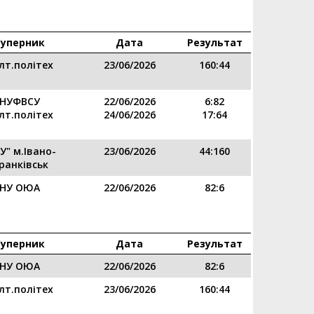
Суперник
Дата
Результат
лт.політех
23/06/2026
160:44
НУФВСУ
22/06/2026
6:82
лт.політех
24/06/2026
17:64
У" м.Івано-
23/06/2026
44:160
ранківськ
НУ ОЮА
22/06/2026
82:6
Суперник
Дата
Результат
НУ ОЮА
22/06/2026
82:6
лт.політех
23/06/2026
160:44