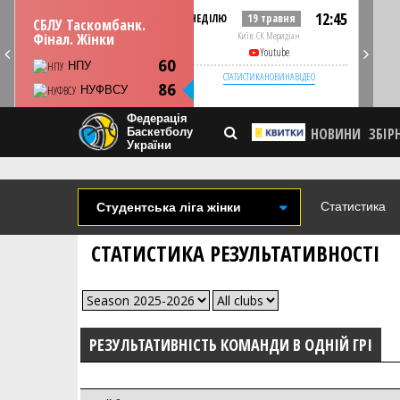
12:45
НЕДІЛЮ
19 травня
СБЛУ Таскомбанк.
Київ. СК Меридіан
Фінал. Жінки
Youtube
60
НПУ
СТАТИСТИКА
НОВИНА
ВІДЕО
86
НУФВСУ
Федерація
НОВИНИ
ЗБІР
Баскетболу
України
Статистика
Студентська ліга жінки
СТАТИСТИКА РЕЗУЛЬТАТИВНОСТІ
РЕЗУЛЬТАТИВНІСТЬ КОМАНДИ В ОДНІЙ ГРІ