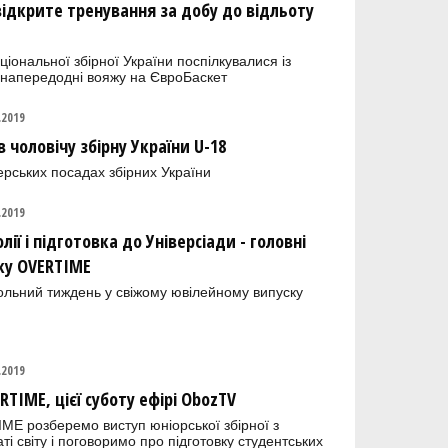
відкрите тренування за добу до відльоту
ціональної збірної України поспілкувалися із
 напередодні вояжу на ЄвроБаскет
.2019
 чоловічу збірну України U-18
рських посадах збірних України
.2019
лії і підготовка до Універсіади - головні
ку OVERTIME
ольний тиждень у свіжому ювілейному випуску
.2019
IME, цієї суботу ефірі ObozTV
ME розберемо виступ юніорської збірної з
і світу і поговоримо про підготовку студентських