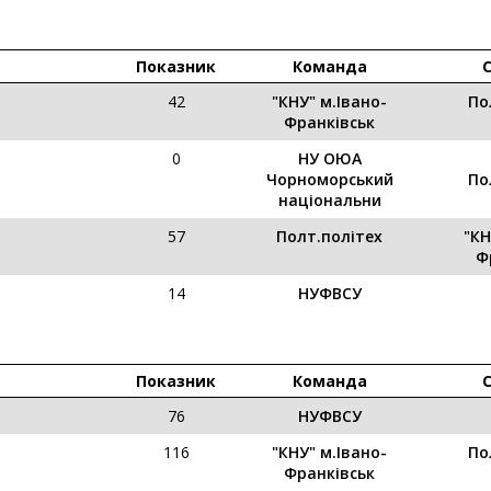
Показник
Команда
42
"КНУ" м.Івано-
По
Франківськ
0
НУ ОЮА
Чорноморський
По
національни
57
Полт.політех
"КН
Ф
14
НУФВСУ
Показник
Команда
76
НУФВСУ
116
"КНУ" м.Івано-
По
Франківськ