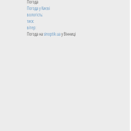
Погода
Погода у
Києві
вологість:
тиск:
вітер:
Погода на
sinoptik.ua
у Вінниці