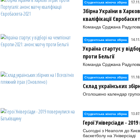
17.11
Студентська жіноча збірна
Збірна України в Харков
кваліфікації Євробаске
Команда Срджана Радулович
14.11
Студентська жіноча збірна
Україна стартує у відбо
проти Бельгії
Команда Срджана Радулови
11.10
Студентська жіноча збірна
Склад українських збірн
Оголошено календар групово
13.07
Студентська жіноча збірна
Герої Універсіади - 201
Сьогодні з Неаполя до Києва
баскетболу на Універсіаді