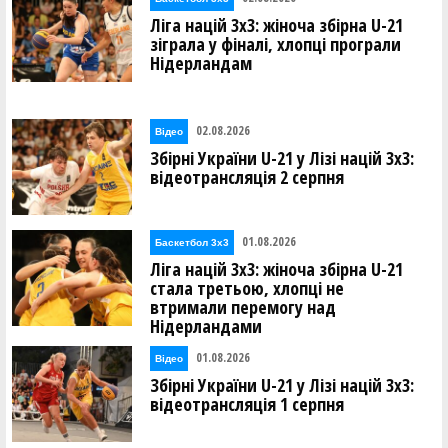
Ліга націй 3х3: жіноча збірна U-21
зіграла у фіналі, хлопці програли
Нідерландам
02.08.2026
Відео
Збірні України U-21 у Лізі націй 3х3:
відеотрансляція 2 серпня
01.08.2026
Баскетбол 3х3
Ліга націй 3х3: жіноча збірна U-21
стала третьою, хлопці не
втримали перемогу над
Нідерландами
01.08.2026
Відео
Збірні України U-21 у Лізі націй 3х3:
відеотрансляція 1 серпня