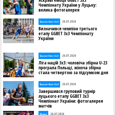
Яскраві емоції GGBET 3х3
Чемпіонату України у Луцьку:
велика фотогалерея
26.07.2026
Баскетбол 3х3
Визначився чемпіон третього
етапу GGBET 3х3 Чемпіонату
України
26.07.2026
Баскетбол 3х3
Ліга націй 3х3: чоловіча збірна U-23
програла Польщі, жіноча збірна
стала четвертою за підсумком дня
26.07.2026
Баскетбол 3х3
Завершився груповий турнір
луцького етапу GGBET 3х3
Чемпіонат України: фотогалерея
матчів
26.07.2026
Відео