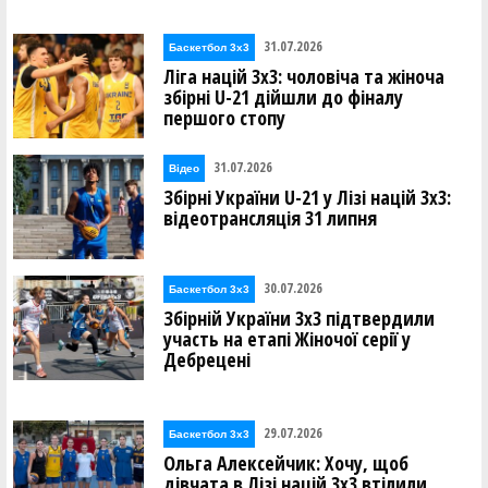
31.07.2026
Баскетбол 3х3
Ліга націй 3х3: чоловіча та жіноча
збірні U-21 дійшли до фіналу
першого стопу
31.07.2026
Відео
Збірні України U-21 у Лізі націй 3х3:
відеотрансляція 31 липня
30.07.2026
Баскетбол 3х3
Збірній України 3х3 підтвердили
участь на етапі Жіночої серії у
Дебрецені
29.07.2026
Баскетбол 3х3
Ольга Алексейчик: Хочу, щоб
дівчата в Лізі націй 3х3 втілили