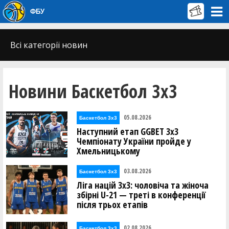
ФБУ
Всі категорії новин
Новини Баскетбол 3х3
05.08.2026
Баскетбол 3х3
Наступний етап GGBET 3х3
Чемпіонату України пройде у
Хмельницькому
03.08.2026
Баскетбол 3х3
Ліга націй 3х3: чоловіча та жіноча
збірні U-21 — треті в конференції
після трьох етапів
02.08.2026
Баскетбол 3х3