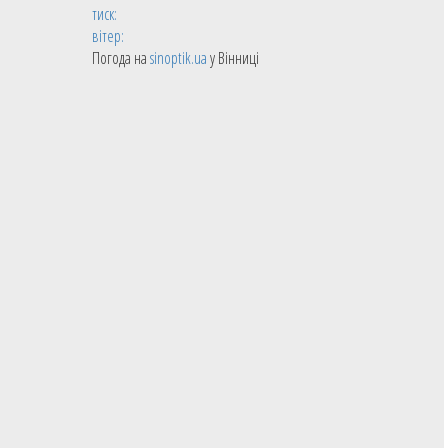
тиск:
вітер:
Погода на
sinoptik.ua
у Вінниці