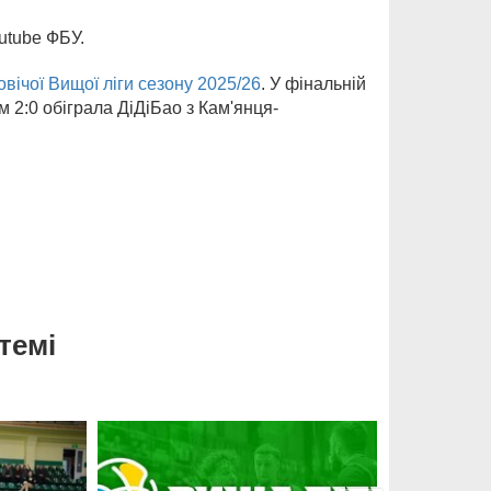
utube ФБУ.
вічої Вищої ліги сезону 2025/26
. У фінальній
м 2:0 обіграла ДіДіБао з Кам'янця-
темі