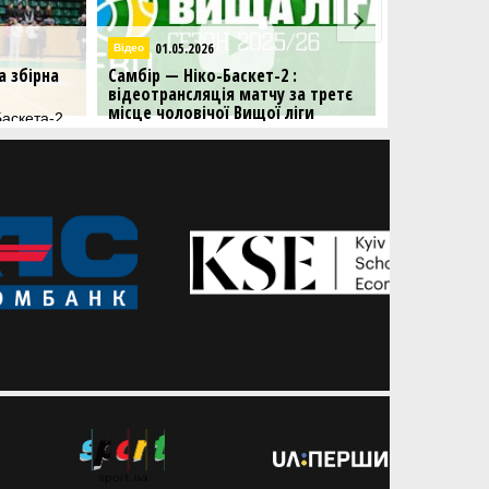
01.05.2026
28.
Відео
Вища лiга
 збірна
Самбір — Ніко-Баскет-2 :
Вирішальна 
відеотрансляція матчу за третє
Вищої ліги 
місце чоловічої Вищої ліги
Баскета-2
Самбір та Ні
нагороди
третій матч с
Дивіться заключний матч сезону
чоловічої Вищої ліги