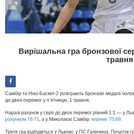
Вирішальна гра бронзової сер
травня
Самбір та Ніко-Баскет-2 розіграють бронзові медалі чолов
до двох перемог у п’ятницю, 1 травня.
Наразі рахунок у серії до двох перемог рівний 1:1 — у Л
рахунком 76:71
, а у Миколаєві Самбір
переміг 70:69
.
Третя гра відбудеться у Львові, у ПС Галичина. Початок гр