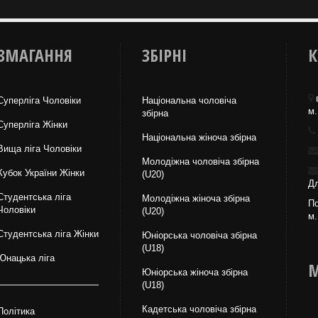
ЗМАГАННЯ
ЗБІРНІ
К
Суперліга Чоловіки
Національна чоловіча
м.
збірна
Суперліга Жінки
Національна жiноча збірна
Вища лiга Чоловіки
Молодіжна чоловіча збірна
Кубок України Жінки
(U20)
Дл
Студентська ліга
Молодіжна жіноча збірна
По
Чоловiки
(U20)
м.
Студентська ліга Жінки
Юніорська чоловіча збірна
(U18)
Юнацька ліга
М
Юніорська жіноча збірна
(U18)
Кадетська чоловіча збірна
Політика