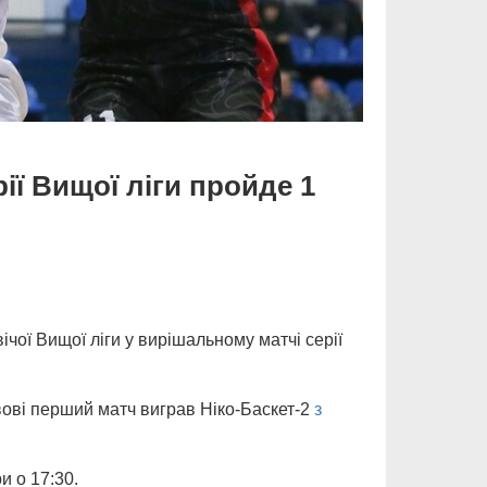
ії Вищої ліги пройде 1
ічої Вищої ліги у вирішальному матчі серії
ьвові перший матч виграв Ніко-Баскет-2
з
и о 17:30.