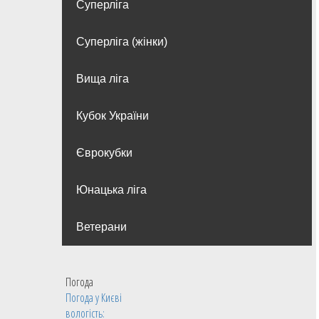
Суперліга
Суперліга (жінки)
Вища лiга
Кубок України
Єврокубки
Юнацька ліга
Ветерани
Погода
Погода у
Києві
вологість: