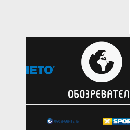
01.06.2026
Вища лiга
Ганна Шликова: Більшість
гравчинь збірної U-20 уже
перебувають в орбіті
національної збірної
Ганна Шликова про чемпіонство БК
Хмельницький і початок роботи з
молодіжною збірною України