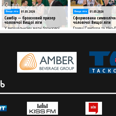
01.05.2026
01.05.2026
Вища лiга
Вища лiга
Самбір — бронзовий призер
Сформована символічна
чоловічої Вищої ліги
чоловічої Вищої ліги
У вирішальному матчі бронзової
Гравці Самбора та Ніко-
серії Самбір обіграв Ніко-Баскет-2
отримали індивідуальні 
за підсумком сезону