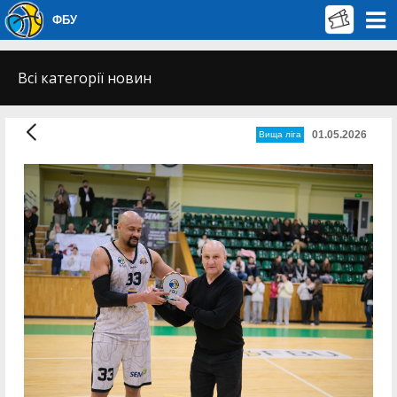
ФБУ
Всі категорії новин
01.05.2026
Вища лiга