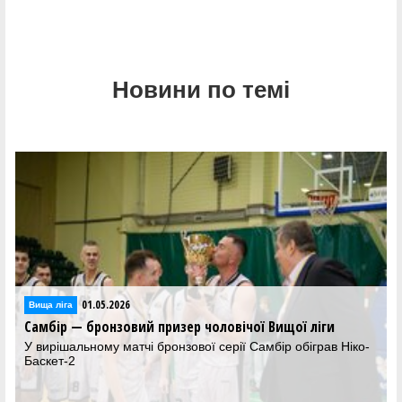
Новини по темі
01.05.2026
Вища лiга
вічої Вищої ліги
Сформована символічна збірна чолов
ії Самбір обіграв Ніко-
Гравці Самбора та Ніко-Баскета-2 отр
нагороди за підсумком сезону