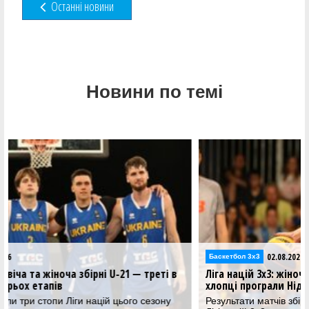
Останні новини
Новини по темі
02.08.2026
Баскетбол 3х3
еті в
Ліга націй 3х3: жіноча збірна U-21 зіграла у фіналі,
хлопці програли Нідерландам
ону
Результати матчів збірних України U-21 на третьому стопі