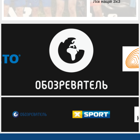
Лізі націй 3х3