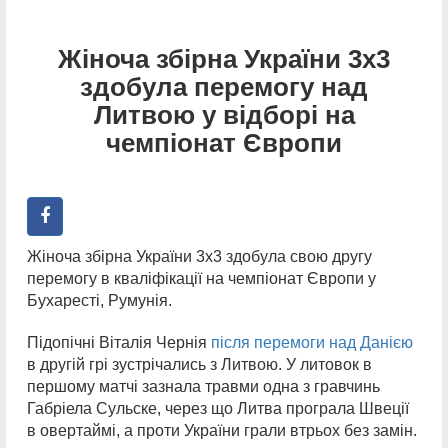
Жіноча збірна України 3х3
здобула перемогу над
Литвою у відборі на
чемпіонат Європи
Жіноча збірна України 3х3 здобула свою другу
перемогу в кваліфікації на чемпіонат Європи у
Бухаресті, Румунія.
Підопічні Віталія Чернія
після перемоги над Данією
в другій грі зустрічались з Литвою. У литовок в
першому матчі зазнала травми одна з гравчинь
Габріела Сульске, через що Литва програла Швеції
в овертаймі, а проти України грали втрьох без замін.