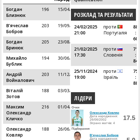
Богдан
196
15/04/1995
РОЗКЛАД ТА РЕЗУЛЬТАТИ
Близнюк
В’ячеслав
203
19/09/1992
24/02/2025
проти
88
Бобров
21:00
Португалія
:
60
Богдан
205
23/08/2003
Бринюк
21/02/2025
проти
71
17:30
Словенія
:
Михайло
194
30/06/2003
84
Бублик
25/11/2024
проти
75
Андрій
203
11/12/1999
19:00
Ізраїль
:
Войналович
88
Віталій
188
03/03/1997
Зотов
ЛІДЕРИ
Максим
216
01/04/2005
Очки
Олександр
Олександр Ковляр
Дата народження:
17.5
Кличко
26/06/2002
Зіграно матчів: 4
Олександр
188
26/06/2002
Підбирання
Ковляр
В’ячеслав Бобров
Дата народження: