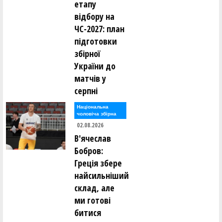
етапу
відбору на
ЧС-2027: план
підготовки
збірної
України до
матчів у
серпні
Національна
чоловіча збірна
02.08.2026
В'ячеслав
Бобров:
Греція збере
найсильніший
склад, але
ми готові
битися