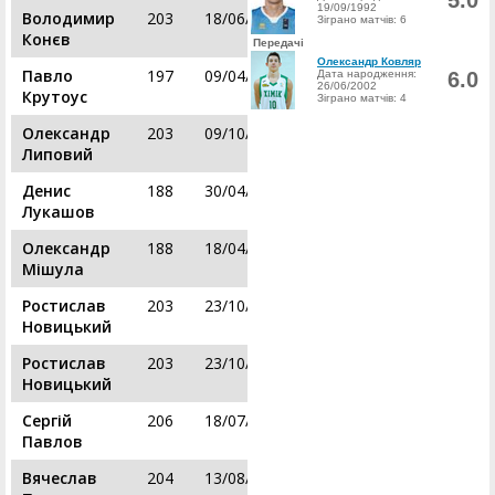
5.0
19/09/1992
Володимир
203
18/06/1989
Зіграно матчів: 6
Конєв
Передачі
Олександр Ковляр
Павло
197
09/04/1992
Дата народження:
6.0
26/06/2002
Крутоус
Зіграно матчів: 4
Олександр
203
09/10/1991
Липовий
Денис
188
30/04/1989
Лукашов
Олександр
188
18/04/1992
Мішула
Ростислав
203
23/10/2000
Новицький
Ростислав
203
23/10/2000
Новицький
Сергій
206
18/07/1997
Павлов
Вячеслав
204
13/08/1994