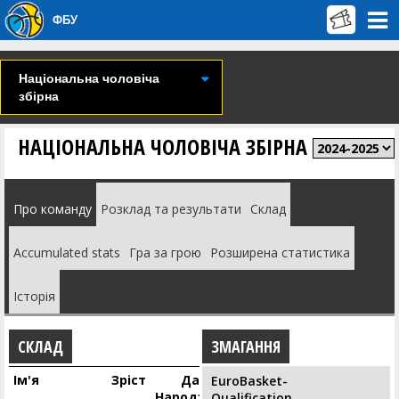
ФБУ
Національна чоловіча
збірна
НАЦІОНАЛЬНА ЧОЛОВІЧА ЗБІРНА
Про команду
Розклад та результати
Склад
Accumulated stats
Гра за грою
Розширена статистика
Історія
СКЛАД
ЗМАГАННЯ
Ім'я
Зріст
Дата
EuroBasket-
Народження
Qualification