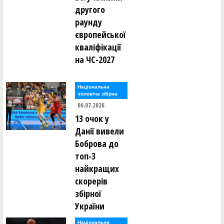
другого
раунду
європейської
кваліфікації
на ЧС-2027
Національна
чоловіча збірна
06.07.2026
13 очок у
Данії вивели
Боброва до
топ-3
найкращих
скорерів
збірної
України
Національна