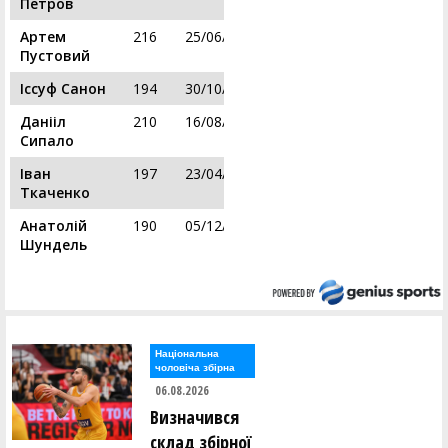
Петров
Артем
216
25/06/1992
Пустовий
Іссуф Санон
194
30/10/1999
Данііл
210
16/08/2005
Сипало
Іван
197
23/04/1997
Ткаченко
Анатолій
190
05/12/1993
Шундель
Національна
чоловіча збірна
06.08.2026
Визначився
склад збірної