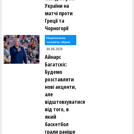
України на
матчі проти
Греції та
Чорногорії
Національна
чоловіча збірна
06.08.2026
Айнарс
Багатскіс:
Будемо
розставляти
нові акценти,
але
відштовхуватися
від того, в
який
баскетбол
грали раніше