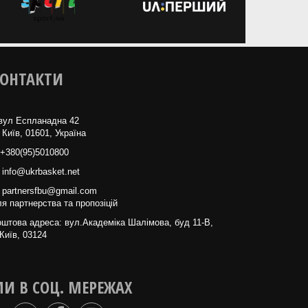
ОНТАКТИ
вул Еспланадна 42
 Київ, 01601, Україна
+380(95)5010800
info@ukrbasket.net
partnersfbu@gmail.com
я партнерства та пропозіцій
штова адреса: вул.Академіка Шалімова, буд 11-В,
Київ, 03124
И В СОЦ. МЕРЕЖАХ