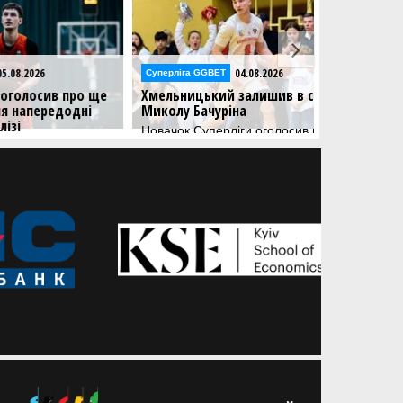
04.08.2026
Суперліга GGBET
Суперліга GGB
в про ще
Хмельницький залишив в складі
Рівне підпи
едодні
Миколу Бачуріна
з Олександ
Новачок Суперліги оголосив про
Вихованець 
ще одне підписання
баскетболу п
 виступати
клубі