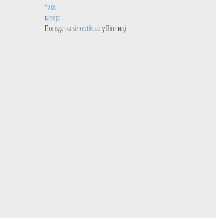
тиск:
вітер:
Погода на
sinoptik.ua
у Вінниці