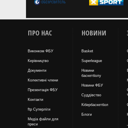
ПРО НАС
НОВИНИ
Виконком ФБУ
Basket
Керівництво
Superleague
Документи
Новини
баскетболу
Колективні члени
Новини ФБУ
Презентація ФБУ
Суддівство
Контакти
Кібербаскетбол
ftp Суперліги
Блоги
Медіа файли для
преси