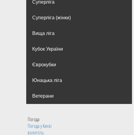
Суперліга
Суперліга (жінки)
Вища лiга
Кубок України
Єврокубки
Юнацька ліга
Ветерани
Погода
Погода у
Києві
вологість: