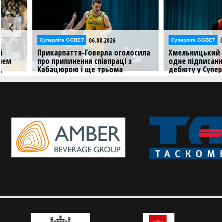
06.08.2026
05.08.2026
Суперліга GGBET
Суперліга GGBET
Прикарпаття-Говерла оголосила
Хмельницький оголоси
про припинення співпраці з
одне підписання напер
Кабацюрою і ще трьома
дебюту у Суперлізі
гравцями
Максим Гуля продовжить
у Хмельницькому
Клуб з Івано-Франківська подякував
гравцям за роки в команді