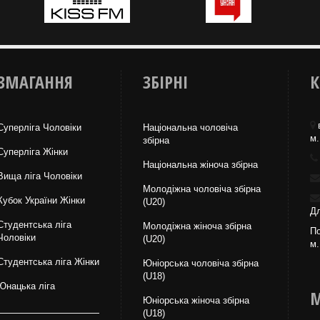
ЗМАГАННЯ
ЗБІРНІ
К
Суперліга Чоловіки
Національна чоловіча
м.
збірна
Суперліга Жінки
Національна жiноча збірна
Вища лiга Чоловіки
Молодіжна чоловіча збірна
Кубок України Жінки
(U20)
Дл
Студентська ліга
Молодіжна жіноча збірна
По
Чоловiки
(U20)
м.
Студентська ліга Жінки
Юніорська чоловіча збірна
(U18)
Юнацька ліга
М
Юніорська жіноча збірна
(U18)