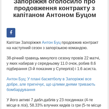
Запоріжжя оголосило про
продовження контракту з
капітаном Антоном Буцом
Капітан Запоріжжя
Антон Буц
продовжив контракт
на наступний сезон з запорізькою командою.
38-річний гравець минулого сезону провів 22 матчі,
у яких набирав у середньому 11.0 очок, робив 8.6
підбирання (3-й показник у Суперлізі) і 1.6 асиста.
Антон Буц: У плані баскетболу в Запоріжжі все
добре, але пригнічує, що цілими днями тривають
бомбардування
У його активі 7 дабл-даблів у 23 поєдинках (4-те
місце в лізі), 58.33% влучних кидків із гри (5-те місце