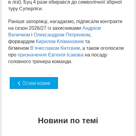
в лізі). Буц 4 рази обирався до символічної збірної
туру Суперліги.
Раніше запоріжці, нагадаємо, підписали контракти
на сезон 2026/27 із захисниками
Андрієм
Величком
і
Олександром Петренком
,
форвардом
Кирилом Клімановим
та
бігменом
В’ячеславом Кіктєвим
, а також оголосили
про
призначення Євгенія Ісакова
на посаду
головного тренера команди.
Останні новини
Новини по темі