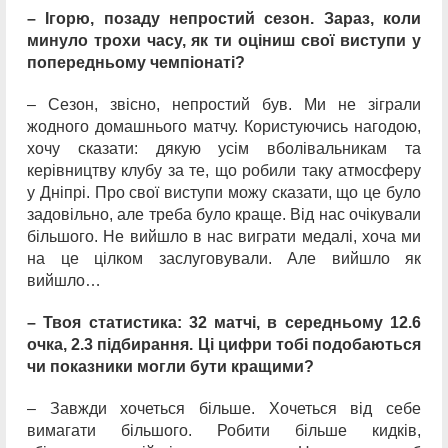
– Ігорю, позаду непростий сезон. Зараз, коли
минуло трохи часу, як ти оціниш свої виступи у
попередньому чемпіонаті?
– Сезон, звісно, непростий був. Ми не зіграли
жодного домашнього матчу. Користуючись нагодою,
хочу сказати: дякую усім вболівальникам та
керівництву клубу за те, що робили таку атмосферу
у Дніпрі. Про свої виступи можу сказати, що це було
задовільно, але треба було краще. Від нас очікували
більшого. Не вийшло в нас виграти медалі, хоча ми
на це цілком заслуговували. Але вийшло як
вийшло…
– Твоя статистика: 32 матчі, в середньому 12.6
очка, 2.3 підбирання. Ці цифри тобі подобаються
чи показники могли бути кращими?
– Завжди хочеться більше. Хочеться від себе
вимагати більшого. Робити більше кидків,