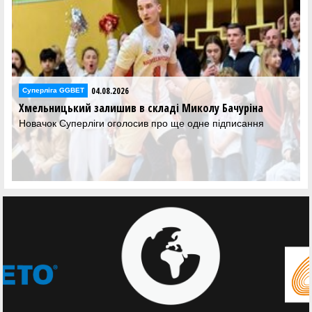
04.08.2026
га GGBET
Суперліга G
ицький залишив в складі Миколу Бачуріна
Рівне під
Поносови
к Суперліги оголосив про ще одне підписання
Вихованець
в клубі