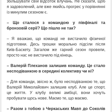
збільшувати свій відсоток влучань. Не сказати, щоб
я задоволений, але вже якийсь прогрес у порівнянні
із минулим сезоном є.
– Що сталося з командою у півфіналі та
бронзовій серії? Що пішло не так?
– Я вважаю, що команді не вистачило фізичної
підготовки. Десь трошки морально підсіли після
Київ-Баскету. Загалом же гарний сезон провели,
просто нас не вистачило під кінець.
– Валерій Плеханов залишив команду. Це стало
несподіванкою в середині колективу чи ні?
– Для команди, звісно ж, було несподіванкою те, що
Валерій Миколайович залишив клуб. Але це спорт,
це життя. У клубу великі амбіції, вони хочуть
пробувати щось нове. Маємо те, що маємо.
– Разом з тобою з Черкаських Мавп до Соколів