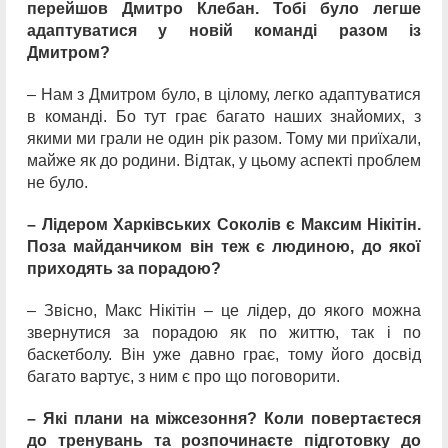
перейшов Дмитро Клебан. Тобі було легше
адаптуватися у новій команді разом із
Дмитром?
– Нам з Дмитром було, в цілому, легко адаптуватися
в команді. Бо тут грає багато наших знайомих, з
якими ми грали не один рік разом. Тому ми приїхали,
майже як до родини. Відтак, у цьому аспекті проблем
не було.
– Лідером Харківських Соколів є Максим Нікітін.
Поза майданчиком він теж є людиною, до якої
приходять за порадою?
– Звісно, Макс Нікітін – це лідер, до якого можна
звернутися за порадою як по життю, так і по
баскетболу. Він уже давно грає, тому його досвід
багато вартує, з ним є про що поговорити.
– Які плани на міжсезоння? Коли повертаєтеся
до тренувань та розпочинаєте підготовку до