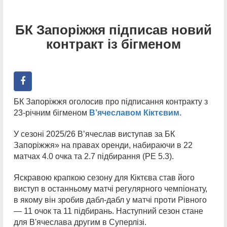
БК Запоріжжя підписав новий
контракт із бігменом
БК Запоріжжя оголосив про підписання контракту з
23-річним бігменом
В’ячеславом Кіктєвим.
У сезоні 2025/26 В’ячеслав виступав за БК
Запоріжжя» на правах оренди, набираючи в 22
матчах 4.0 очка та 2.7 підбирання (РЕ 5.3).
Яскравою крапкою сезону для Кіктєва став його
виступ в останньому матчі регулярного чемпіонату,
в якому він зробив дабл-дабл у матчі проти Рівного
— 11 очок та 11 підбирань. Наступний сезон стане
для В'ячеслава другим в Суперлізі.