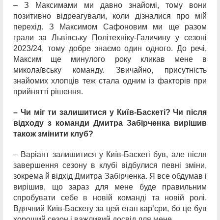
– З Максимами ми давно знайомі, тому вони
позитивно відреагували, коли дізналися про мій
перехід. З Максимом Сафоновим ми ще разом
грали за Львівську Політехніку-Галичину у сезоні
2023/24, тому добре знаємо один одного. До речі,
Максим ще минулого року кликав мене в
миколаївську команду. Звичайно, присутність
знайомих хлопців теж стала одним із факторів при
прийнятті рішення.
– Чи міг ти залишитися у Київ-Баскеті? Чи після
відходу з команди Дмитра Забірченка вирішив
також змінити клуб?
– Варіант залишитися у Київ-Баскеті був, але після
завершення сезону в клубі відбулися певні зміни,
зокрема й відхід Дмитра Забірченка. Я все обдумав і
вирішив, що зараз для мене буде правильним
спробувати себе в новій команді та новій ролі.
Вдячний Київ-Баскету за цей етап кар’єри, бо це був
хороший сезон і важливий досвід для мене.