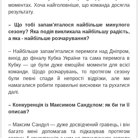
моментах. Хоча найголовніше, що команда досягла
результату.
– Що тобі запам’яталося найбільше минулого
сезону? Яка подія викликала найбільшу радість,
а яка - найбільше розчарування?
– Найбільше запам’яталися перемоги над Дніпром,
вихід до фіналу Кубка України та сама перемога в
Кубку — це були дуже емоційні моменти для всієї
команди. Щодо розчарувань, то протягом сезону
були певні спади й непрості відрізки, але ми
намагалися робити правильні висновки та рухатися
далі.
– Конкуренція із Максимом Сандулом: як би ти її
описав?
– Максим Сандул — дуже досвідчений гравець, і він
багато мені допомагав та підказував протягом