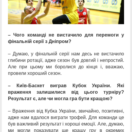
– Чого команді не вистачило для перемоги у
фінальній серії з Дніпром?
– Думаю, у фінальній серії нам десь не вистачило
глибини ротації, адже сезон був довгий і непростий.
Але при цьому ми боролися до кінця і, вважаю,
провели хороший сезон.
– Київ-Баскет виграв Кубок України. Які
враження залишилися від цього турніру?
Результат є, але чи могла гра бути кращою?
– Враження від Кубка України, звичайно, позитивні,
адже нам вдалося виграти трофей. Для команди це
був важливий результат і хороші емоції. Але, думаю,
ми могли показувати ще кращу гру в окремих