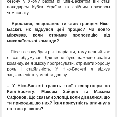
сезону, у якому разом із Київ-Баскетом він став
володарем Кубка України та срібним призером
чемпіонату.
– Ярославе, нещодавно ти став гравцем Ніко-
Баскет. Як відбувся цей процес? Чи довго
міркував, коли отримав пропозицію від
миколаївської команди?
– Після сезону були різні варіанти, тому певний час
я все обдумував. Для мене було важливо знайти
команду, де я зможу прогресувати, отримати хорошу
роль і стабільність. У Ніко-Баскеті я відчув
зацікавленість у мені та довіру.
– У Ніко-Баскеті грають твої експартнери по
Київ-Баскету: Максим Зайцев та Максим
Сафонов. Що сказали хлопці, коли дізналися, що
ти приходиш до них? Їхня присутність вплинула
на твоє рішення?