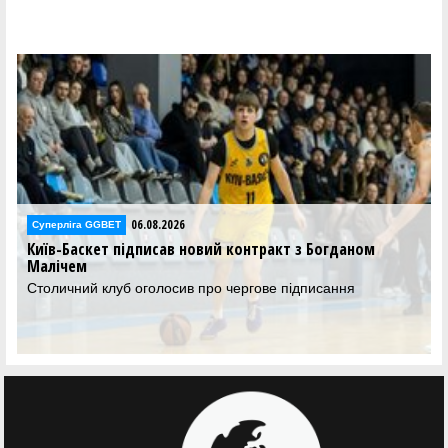
06.08.2026
рліга GGBET
Суперліг
-Баскет підписав новий контракт з Богданом
Прикарп
ічем
співпра
ичний клуб оголосив про чергове підписання
Клуб з І
команді