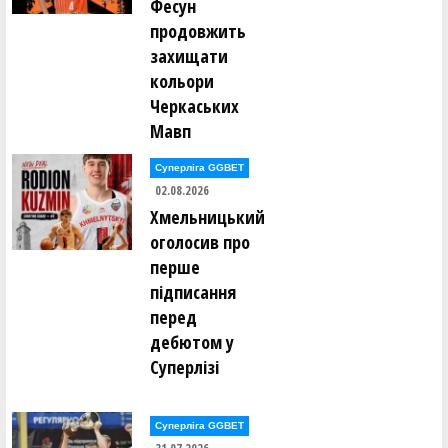
Фесун
продовжить
захищати
кольори
Черкаських
Мавп
Суперліга GGBET
02.08.2026
Хмельницький
оголосив про
перше
підписання
перед
дебютом у
Суперлізі
Суперліга GGBET