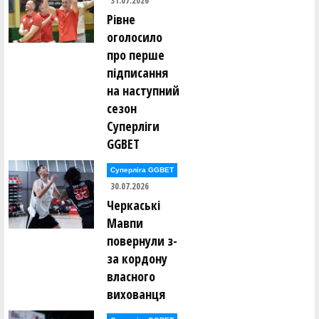
31.07.2026
Рівне
оголосило
про перше
підписання
на наступний
сезон
Суперліги
GGBET
Суперліга GGBET
30.07.2026
Черкаські
Мавпи
повернули з-
за кордону
власного
вихованця