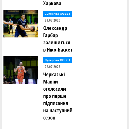
Харкова
Суперліга GGBET
23.07.2026
Олександр
Гарбар
залишиться
в Ніко-Баскет
Суперліга GGBET
22.07.2026
Черкаські
Мавпи
оголосили
про перше
підписання
на наступний
сезон