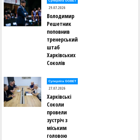
Суперліга GGBET
29.07.2026
Володимир
Решетник
поповнив
тренерський
штаб
Харківських
Соколів
Суперліга GGBET
27.07.2026
Харківські
Соколи
провели
зустріч з
міським
головою