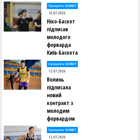
Суперліга GGBET
16.07.2026
Ніко-Баскет
підписав
молодого
форварда
Київ-Баскета
Суперліга GGBET
13.07.2026
Волинь
підписала
новий
контракт з
молодим
форвардом
Суперліга GGBET
12.07.2026