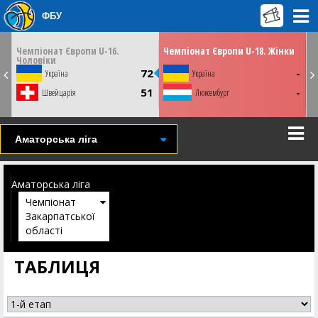
ФБУ
ЕР
ПʼЯТНИЦЮ
ПʼЯТНИЦЮ
07 серпня
07 серпня
00
13:30
14:30
и
Чемпіонат Європи U-16.
Чемпіонат Європи U-18. Жінки
Ч
Чоловіки
Ч
Тулча, Румунія
Скоп'є, Пів. Македонія
6
72
-
Україна
Україна
СТАТИСТИКА
СТАТИСТИКА
НОВИНА
НОВИНА
6
51
-
Швейцарія
Люксембург
ВІДЕО
ВІДЕО
Аматорська ліга
Аматорська ліга
Чемпіонат
Закарпатської
області
ТАБЛИЦЯ