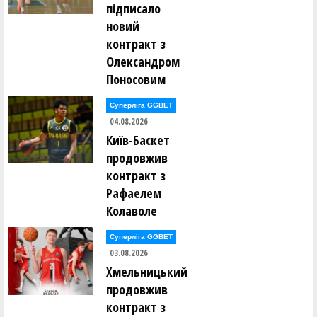
підписало
новий
контракт з
Олександром
Поносовим
Суперліга GGBET
04.08.2026
Київ-Баскет
продовжив
контракт з
Рафаелем
Колаволе
Суперліга GGBET
03.08.2026
Хмельницький
продовжив
контракт з