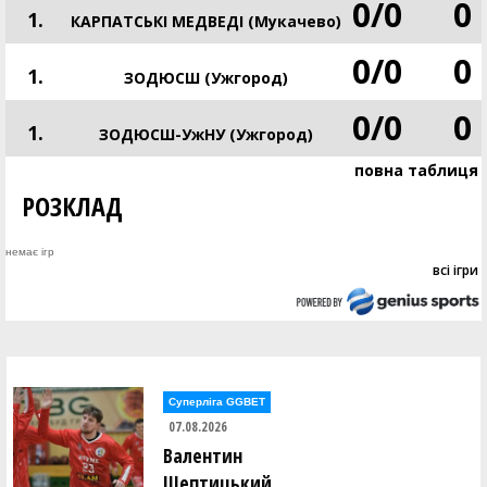
0
/
0
0
1.
КАРПАТСЬКІ МЕДВЕДІ (Мукачево)
0
/
0
0
1.
ЗОДЮСШ (Ужгород)
0
/
0
0
1.
ЗОДЮСШ-УжНУ (Ужгород)
повна таблиця
РОЗКЛАД
немає ігр
всі ігри
Суперліга GGBET
07.08.2026
Валентин
Шептицький