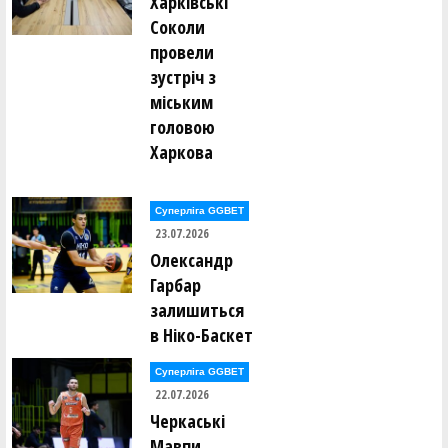
Харківські
Соколи
провели
зустріч з
міським
головою
Харкова
Суперліга GGBET
23.07.2026
Олександр
Гарбар
залишиться
в Ніко-Баскет
Суперліга GGBET
22.07.2026
Черкаські
Мавпи