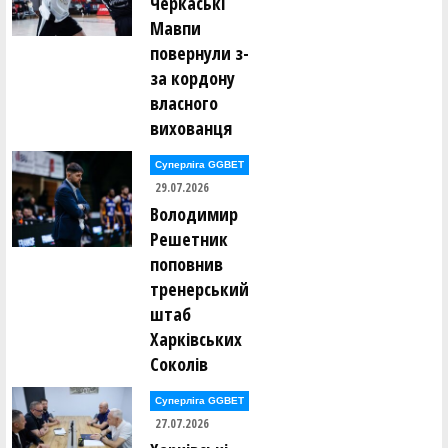
Черкаські
Мавпи
повернули з-
за кордону
власного
вихованця
Суперліга GGBET
29.07.2026
Володимир
Решетник
поповнив
тренерський
штаб
Харківських
Соколів
Суперліга GGBET
27.07.2026