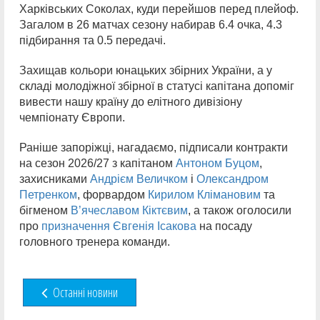
Харківських Соколах, куди перейшов перед плейоф.
Загалом в 26 матчах сезону набирав 6.4 очка, 4.3
підбирання та 0.5 передачі.
Захищав кольори юнацьких збірних України, а у
складі молодіжної збірної в статусі капітана допоміг
вивести нашу країну до елітного дивізіону
чемпіонату Європи.
Раніше запоріжці, нагадаємо, підписали контракти
на сезон 2026/27 з капітаном
Антоном Буцом
,
захисниками
Андрієм Величком
і
Олександром
Петренком
, форвардом
Кирилом Клімановим
та
бігменом
В’ячеславом Кіктєвим
, а також оголосили
про
призначення Євгенія Ісакова
на посаду
головного тренера команди.
Останні новини