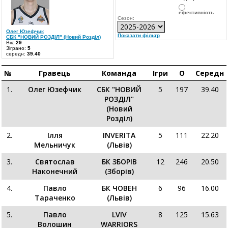
ефективність
Сезон:
Олег Юзефчик
Показати фільтр
СБК "НОВИЙ РОЗДІЛ" (Новий Розділ)
Вік:
29
Зіграно:
5
середн:
39.40
№
Гравець
Команда
Ігри
О
Середн
1.
Олег Юзефчик
СБК "НОВИЙ
5
197
39.40
РОЗДІЛ"
(Новий
Розділ)
2.
Ілля
INVERITA
5
111
22.20
Мельничук
(Львів)
3.
Святослав
БК ЗБОРІВ
12
246
20.50
Наконечний
(Зборів)
4.
Павло
БК ЧОВЕН
6
96
16.00
Тараченко
(Львів)
5.
Павло
LVIV
8
125
15.63
Волошин
WARRIORS