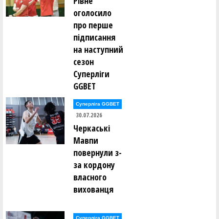
Рівне
оголосило
про перше
підписання
на наступний
сезон
Суперліги
GGBET
Суперліга GGBET
30.07.2026
Черкаські
Мавпи
повернули з-
за кордону
власного
вихованця
Суперліга GGBET