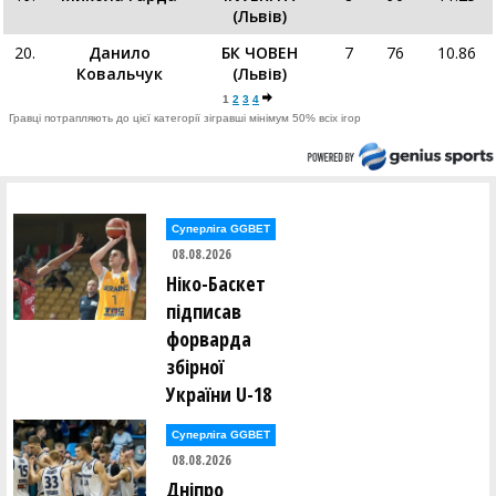
(Львів)
20.
Данило
БК ЧОВЕН
7
76
10.86
Ковальчук
(Львів)
1
2
3
4
Гравці потрапляють до цієї категорії зігравші мінімум 50% всіх ігор
Суперліга GGBET
08.08.2026
Ніко-Баскет
підписав
форварда
збірної
України U-18
Суперліга GGBET
08.08.2026
Дніпро