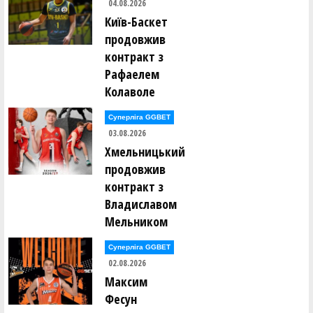
04.08.2026
Київ-Баскет
продовжив
контракт з
Рафаелем
Колаволе
Суперліга GGBET
03.08.2026
Хмельницький
продовжив
контракт з
Владиславом
Мельником
Суперліга GGBET
02.08.2026
Максим
Фесун