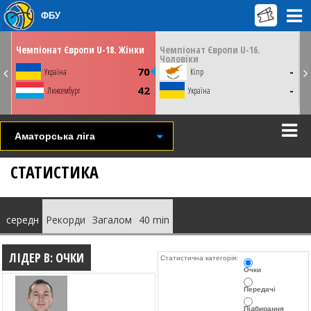
ФБУ
ЦЮ
ПʼЯТНИЦЮ
СУБОТУ
07 серпня
08 серпня
0
14:30
13:30
Чемпіонат Європи U-18. Жінки
Чемпіонат Європи U-16.
Ч
Чоловіки
Скоп'є, Пів. Македонія
Тулча, Румунія
2
70
-
Україна
Кіпр
СТАТИСТИКА
СТАТИСТИКА
НОВИНА
НОВИНА
1
42
-
Люксембург
Україна
ВІДЕО
ВІДЕО
Аматорська ліга
СТАТИСТИКА
середн
Рекорди
Загалом
40 min
ЛІДЕР В: ОЧКИ
Статистична категорія:
Очки
Передачі
Підбирання