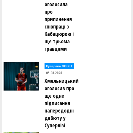
оголосила
про
припинення
співпраці з
Кабацюрою і
ще трьома
гравцями
Суперліга GGBET
05.08.2026
Хмельницький
оголосив про
ще одне
підписання
напередодні
дебюту у
Суперлізі