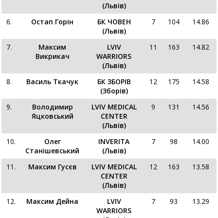
(Львів)
6.
Остап Горін
БК ЧОВЕН
7
104
14.86
(Львів)
7.
Максим
LVIV
11
163
14.82
Викрикач
WARRIORS
(Львів)
8.
Василь Ткачук
БК ЗБОРІВ
12
175
14.58
(Зборів)
9.
Володимир
LVIV MEDICAL
9
131
14.56
Яцковський
CENTER
(Львів)
10.
Олег
INVERITA
7
98
14.00
Станішевський
(Львів)
11.
Максим Гусєв
LVIV MEDICAL
12
163
13.58
CENTER
(Львів)
12.
Максим Дейна
LVIV
7
93
13.29
WARRIORS