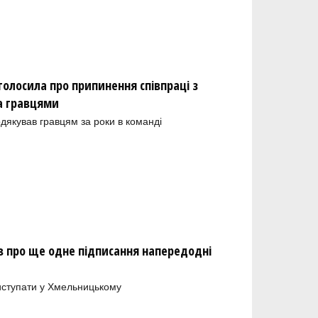
олосила про припинення співпраці з
а гравцями
одякував гравцям за роки в команді
 про ще одне підписання напередодні
иступати у Хмельницькому