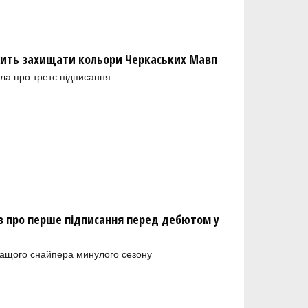
ить захищати кольори Черкаських Мавп
ла про третє підписання
 про перше підписання перед дебютом у
ращого снайпера минулого сезону