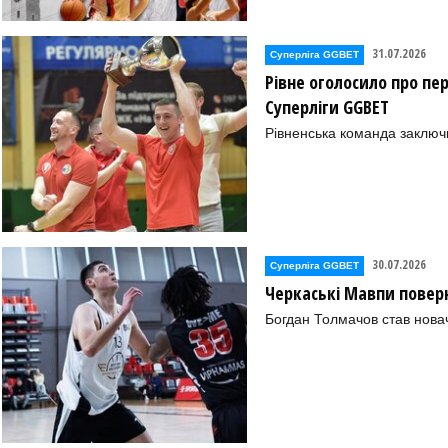
31.07.2026
Суперліга GGBET
Рівне оголосило про пе
Суперліги GGBET
Рівненська команда заключ
30.07.2026
Суперліга GGBET
Черкаські Мавпи повер
Богдан Толмачов став нова