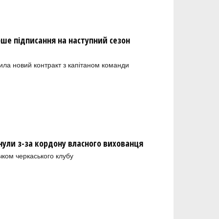
рше підписання на наступний сезон
ила новий контракт з капітаном команди
нули з-за кордону власного вихованця
чком черкаського клубу