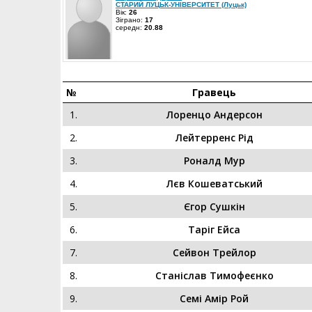
СТАРИЙ ЛУЦЬК-УНІВЕРСИТЕТ (Луцьк)
Вік:
26
Зіграно:
17
середн:
20.88
№
Гравець
1.
Лоренцо Андерсон
2.
Лейтерренс Рід
3.
Роналд Мур
4.
Лєв Кошеватський
5.
Єгор Сушкін
6.
Таріг Ейса
7.
Сейвон Трейлор
8.
Станіслав Тимофеєнко
9.
Семі Амір Рой