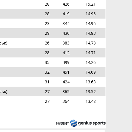
28
426
15.21
28
419
14.96
23
344
14.96
29
430
14.83
ьк)
26
383
14.73
28
412
14.71
35
499
14.26
32
451
14.09
31
424
13.68
ьк)
27
365
13.52
27
364
13.48