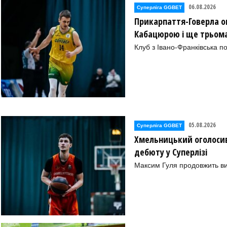
06.08.2026
Суперліга GGBET
Прикарпаття-Говерла ог
Кабацюрою і ще трьом
Клуб з Івано-Франківська п
05.08.2026
Суперліга GGBET
Хмельницький оголосив
дебюту у Суперлізі
Максим Гуля продовжить в