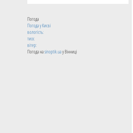
Погода
Погода у
Києві
вологість:
тиск:
вітер:
Погода на
sinoptik.ua
у Вінниці