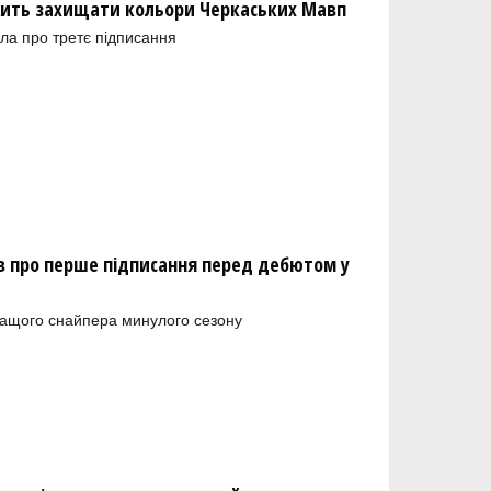
ить захищати кольори Черкаських Мавп
ла про третє підписання
 про перше підписання перед дебютом у
ращого снайпера минулого сезону