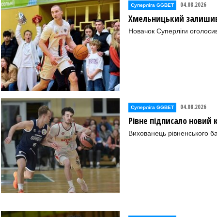
04.08.2026
Суперліга GGBET
Хмельницький залишив 
Новачок Суперліги оголоси
04.08.2026
Суперліга GGBET
Рівне підписало новий
Вихованець рівненського ба