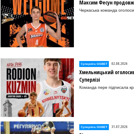
Максим Фесун продовж
Черкаська команда оголоси
02.08.2026
Суперліга GGBET
Хмельницький оголосив
Суперлізі
Команда пере підписала к
31.07.2026
Суперліга GGBET