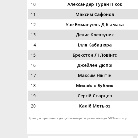
10.
Александер Туран Пікок
11.
Максим Сафонов
12.
Уче Еммануель Дібіамака
13.
Денис Клевзуник
14.
Ілля Кабацюра
15.
Брекстон Лі Ловінгс
16.
Джейлен Дюпрі
17.
Максим Нікітін
18.
Михайло Бублик
19.
Сергій Старцев
20.
Каліб Метьюз
Гравці потрапляють до цієї категорії зігравші мінімум 50% всіх ігор