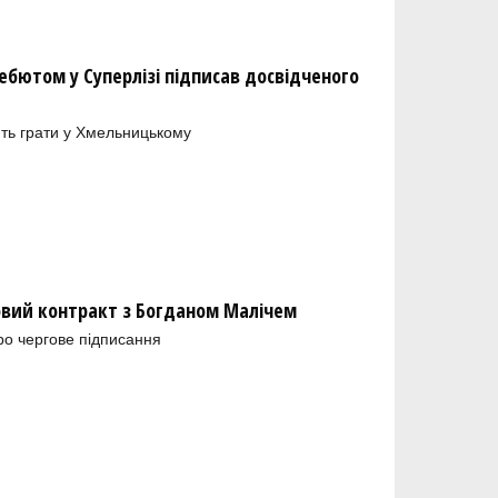
бютом у Суперлізі підписав досвідченого
ть грати у Хмельницькому
новий контракт з Богданом Малічем
ро чергове підписання