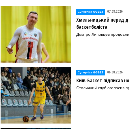
07.08.2026
Суперліга GGBET
Хмельницький перед де
баскетболіста
Дмитро Липовцев продовжи
06.08.2026
Суперліга GGBET
Київ-Баскет підписав 
Столичний клуб оголосив п