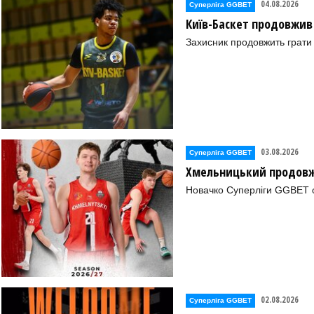
04.08.2026
Суперліга GGBET
Київ-Баскет продовжив
Захисник продовжить грати 
03.08.2026
Суперліга GGBET
Хмельницький продовж
Новачко Суперліги GGBET о
02.08.2026
Суперліга GGBET