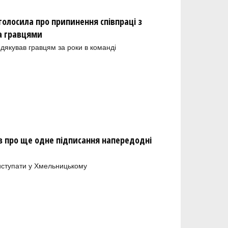
олосила про припинення співпраці з
а гравцями
одякував гравцям за роки в команді
 про ще одне підписання напередодні
иступати у Хмельницькому