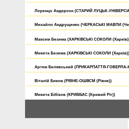
Лоренцо Андерсон (СТАРИЙ ЛУЦЬК-УНІВЕРСИТ
Михайло Андрущенко (ЧЕРКАСЬКІ МАВПИ (Че
Максим Безима (ХАРКІВСЬКІ СОКОЛИ (Харків)
Микита Безима (ХАРКІВСЬКІ СОКОЛИ (Харків)
Артем Белявський (ПРИКАРПАТТЯ-ГОВЕРЛА-КФ
Віталій Биков (РІВНЕ-ОШВСМ (Рівне))
Микита Бібіков (КРИВБАС (Кривий Ріг))
Роман Бондарчук (ДНІПРО (Дніпрo))
Род Браун (РІВНЕ-ОШВСМ (Рівне))