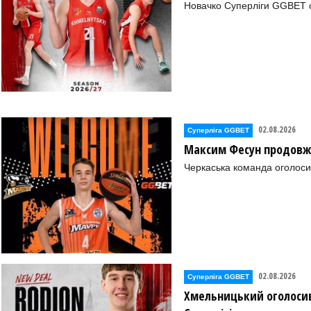
Новачко Суперліги GGBET о
ків))
В (Івано-Франківськ))
иколаїв)
02.08.2026
Суперліга GGBET
Максим Фесун продовж
Івано-Франківськ))
Черкаська команда оголоси
)
02.08.2026
Суперліга GGBET
Хмельницький оголосив