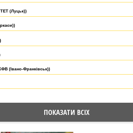
ЕТ (Луцьк))
ркаси))
)
)
В (Івано-Франківськ))
ПОКАЗАТИ ВСІХ