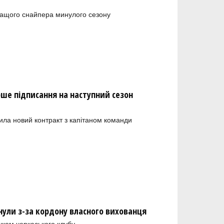
ращого снайпера минулого сезону
рше підписання на наступний сезон
ила новий контракт з капітаном команди
нули з-за кордону власного вихованця