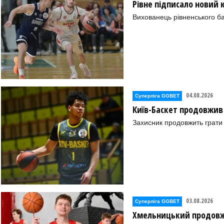
Рівне підписало новий
ано-Франківськ))
Вихованець рівненського ба
Т (Луцьк))
04.08.2026
Суперліга GGBET
Київ-Баскет продовжив
Захисник продовжить грати 
аїв)
03.08.2026
Суперліга GGBET
арків))
Хмельницький продовж