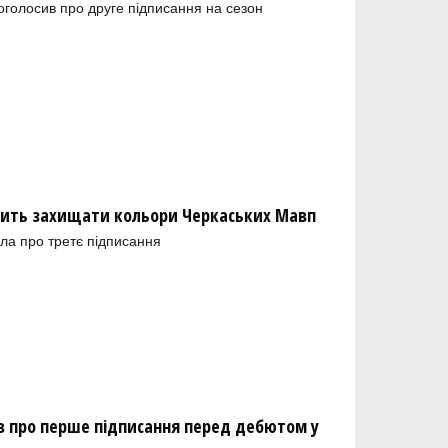
голосив про друге підписання на сезон
ить захищати кольори Черкаських Мавп
ла про третє підписання
 про перше підписання перед дебютом у