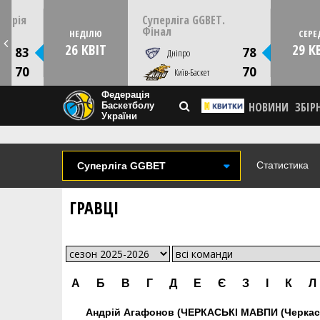
15:00
14:00
НЕДІЛЮ
26 квітня
 Серія
Суперліга GGBET.
Дніпро, Шинник
Фінал
НЕДІЛЮ
СЕРЕ
Youtube
26 КВІТ
29 К
83
78
Дніпро
ОТО
СТАТИСТИКА
НОВИНА
ФОТО
ВІДЕО
70
70
Київ-Баскет
Федерація
НОВИНИ
ЗБІР
Баскетболу
України
Статистика
Суперліга GGBET
ГРАВЦІ
А
Б
В
Г
Д
Е
Є
З
І
К
Л
Андрій Агафонов (ЧЕРКАСЬКІ МАВПИ (Черкас