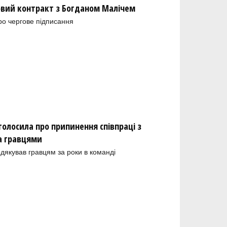
новий контракт з Богданом Малічем
ро чергове підписання
олосила про припинення співпраці з
а гравцями
одякував гравцям за роки в команді