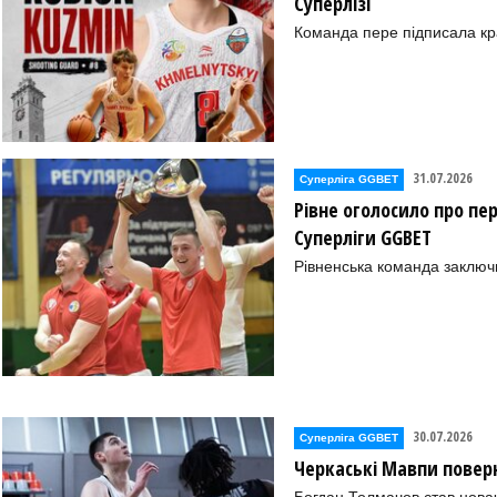
Суперлізі
Команда пере підписала к
31.07.2026
Суперліга GGBET
Рівне оголосило про пе
Суперліги GGBET
Рівненська команда заключ
30.07.2026
Суперліга GGBET
Черкаські Мавпи повер