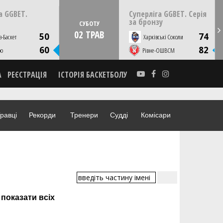
18:15
0 квітня
СУ
а GGBET.
Суперліга GGBET. Серія
їв, ПС Венето
за бронзу
СУБОТУ
Youtube
02 ТРАВ
50
74
в-Баскет
Харківські Соколи
А
НОВИНА
ФОТО
ВІДЕО
60
82
ро
Рівне-ОШВСМ
А
РЕЄСТРАЦІЯ
ІСТОРІЯ БАСКЕТБОЛУ
равці
Рекорди
Тренери
Судді
Комісари
показати всіх