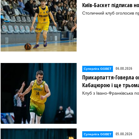
Київ-Баскет підписав 
колаїв)
Столичний клуб оголосив п
(Черкаси))
и))
06.08.2026
Суперліга GGBET
Прикарпаття-Говерла ог
Кабацюрою і ще трьом
Клуб з Івано-Франківська п
ЕТ (Луцьк))
аїв)
Ріг))
05.08.2026
Суперліга GGBET