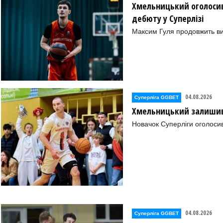
не))
Хмельницький оголосив
дебюту у Суперлізі
еркаси))
Максим Гуля продовжить в
(Черкаси))
(Івано-Франківськ))
ано-Франківськ))
04.08.2026
Суперліга GGBET
Хмельницький залишив 
КФВ (Івано-Франківськ))
Новачок Суперліги оголоси
Луцьк))
04.08.2026
Суперліга GGBET
цьк))