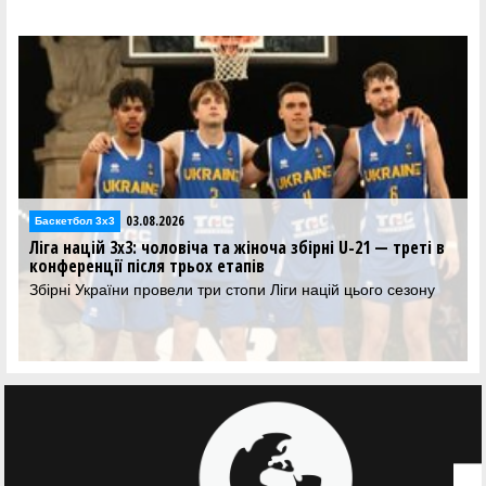
03.08.2026
Баскетбол 3х3
Б
Ліга націй 3х3: чоловіча та жіноча збірні U-21 — треті в
Лі
конференції після трьох етапів
хл
Збірні України провели три стопи Ліги націй цього сезону
Ре
Лі