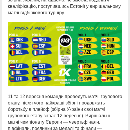
кваліфікацію, поступившись Естонії у вирішальному
матчі відбіркового турніру.
11 та 12 вересня команди проведуть матчі групового
етапу, після чого найкращі збірні продовжать
боротьбу в плейоф (збірна України свої матчі
групового етапу зіграє 12 вересня). Вирішальні
матчі чемпіонату Європи — чвертьфінали,
півфінали, поєдинки за медалі та фінали —