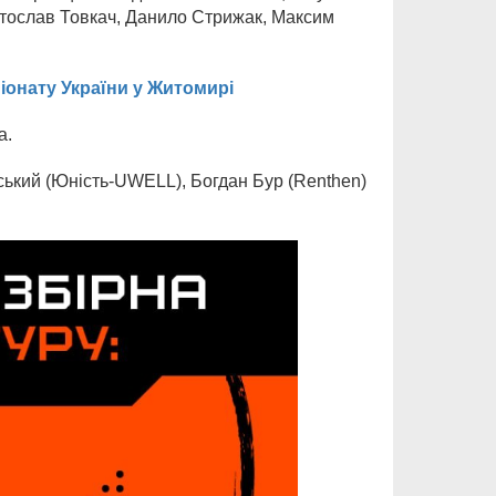
ятослав Товкач, Данило Стрижак, Максим
онату України у Житомирі
а.
ський (Юність-UWELL), Богдан Бур (Renthen)