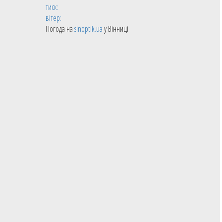
тиск:
вітер:
Погода на
sinoptik.ua
у Вінниці