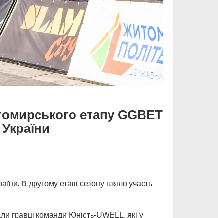
итомирського етапу GGBET
 України
їни. В другому етапі сезону взяло участь
ли гравці команди Юність-UWELL, які у