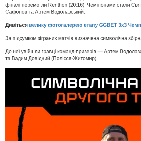
фіналі перемогли Renthen (20:16). Чемпіонами стали Св
Сафонов та Артем Водолазський.
Дивіться
велику фотогалерею етапу GGBET 3х3 Чемпі
За підсумком зіграних матчів визначена символічна збірн
До неї увійшли гравці команд-призерів — Артем Водолаз
та Вадим Довідний (Полісся-Житомир).