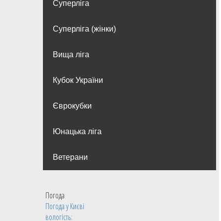
Суперліга
Суперліга (жінки)
Вища лiга
Кубок України
Єврокубки
Юнацька ліга
Ветерани
Погода
Погода у
Києві
вологість: