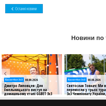
Останні новини
Новини по 
08.08.2026
08.08.2026
Баскетбол 3х3
Відео
Святослав Товкач: Ми вже
Чемпіонат України 3х3 
перемогли у трьох турах GGBET
юнацьких команд:
3х3 Чемпіонату України, але не
відеотрансляція етапу 
збираємося зупинятися
Хмельницькому
Бігмен команди "Юність" дав
Дивіться матчі хмельниц