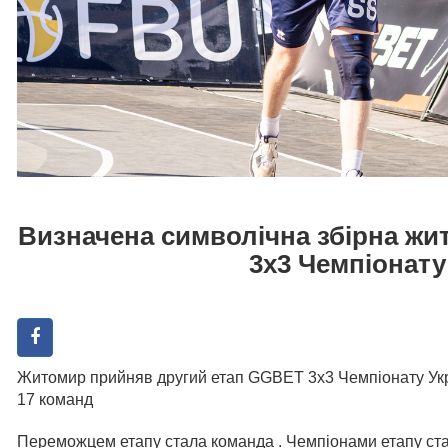
Визначена символічна збірна ж
3х3 Чемпіонату
Житомир прийняв другий етап GGBET 3х3 Чемпіонату Укра
17 команд
Переможцем етапу стала команда . Чемпіонами етапу ста