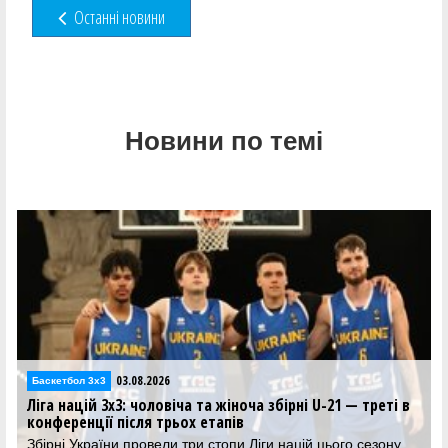
Останні новини
Новини по темі
03.08.2026
Баскетбол 3х3
Ліга націй 3х3: чоловіча та жіноча збірні U-21 — треті в
конференції після трьох етапів
Збірні України провели три стопи Ліги націй цього сезону