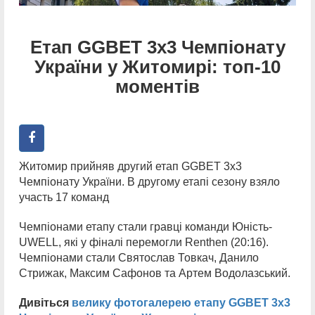
Етап GGBET 3x3 Чемпіонату
України у Житомирі: топ-10
моментів
Житомир прийняв другий етап GGBET 3х3
Чемпіонату України. В другому етапі сезону взяло
участь 17 команд
Чемпіонами етапу стали гравці команди Юність-
UWELL, які у фіналі перемогли Renthen (20:16).
Чемпіонами стали Святослав Товкач, Данило
Стрижак, Максим Сафонов та Артем Водолазський.
Дивіться
велику фотогалерею етапу GGBET 3х3