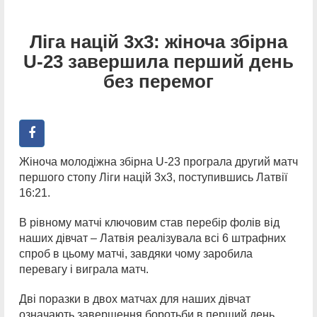
Ліга націй 3х3: жіноча збірна
U-23 завершила перший день
без перемог
Жіноча молодіжна збірна U-23 програла другий матч
першого стопу Ліги націй 3х3, поступившись Латвії
16:21.
В рівному матчі ключовим став перебір фолів від
наших дівчат – Латвія реалізувала всі 6 штрафних
спроб в цьому матчі, завдяки чому заробила
перевагу і виграла матч.
Дві поразки в двох матчах для наших дівчат
означають завершення боротьби в перший день.