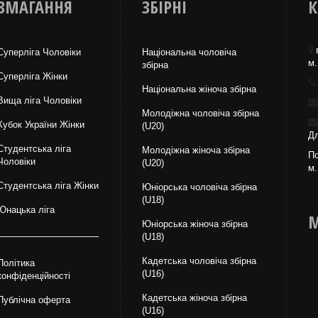
ЗМАГАННЯ
ЗБІРНІ
К
Суперліга Чоловіки
Національна чоловіча
м.
збірна
Суперліга Жінки
Національна жiноча збірна
Вища лiга Чоловіки
Молодіжна чоловіча збірна
Кубок України Жінки
(U20)
Дл
Студентська ліга
Молодіжна жіноча збірна
По
Чоловiки
(U20)
м.
Студентська ліга Жінки
Юніорська чоловіча збірна
(U18)
Юнацька ліга
М
Юніорська жіноча збірна
(U18)
Кадетська чоловіча збірна
Політика
(U16)
конфіденційності
Кадетська жіноча збірна
Публічна оферта
(U16)