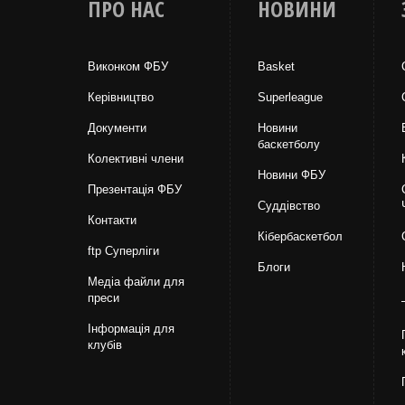
ПРО НАС
НОВИНИ
Виконком ФБУ
Basket
Керівництво
Superleague
Документи
Новини
баскетболу
Колективні члени
Новини ФБУ
Презентація ФБУ
Суддівство
Контакти
Кібербаскетбол
ftp Суперліги
Блоги
Медіа файли для
преси
Інформація для
клубів