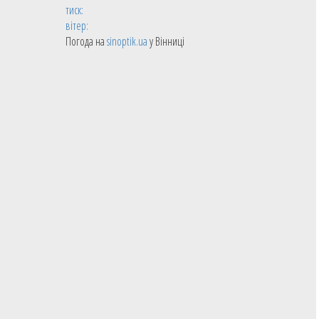
тиск:
вітер:
Погода на
sinoptik.ua
у Вінниці