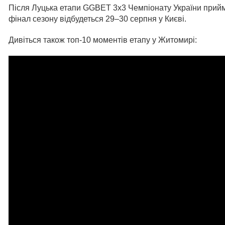
Після Луцька етапи GGBET 3х3 Чемпіонату України прийм
фінал сезону відбудеться 29–30 серпня у Києві.
Дивіться також топ-10 моментів етапу у Житомирі: