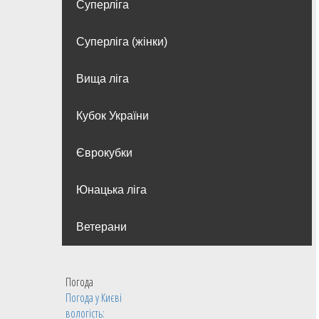
Суперліга
Суперліга (жінки)
Вища лiга
Кубок України
Єврокубки
Юнацька ліга
Ветерани
Погода
Погода у
Києві
вологість: