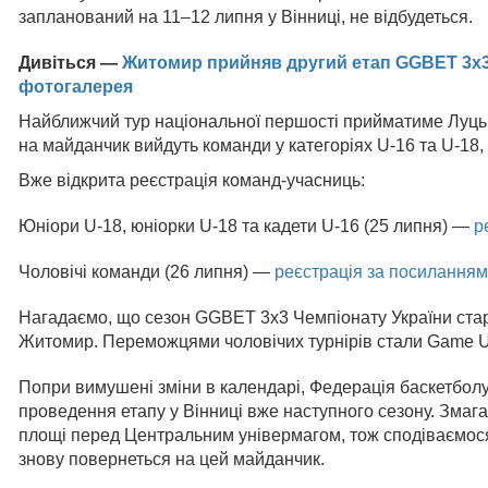
запланований на 11–12 липня у Вінниці, не відбудеться.
Дивіться —
Житомир прийняв другий етап GGBET 3х3 
фотогалерея
Найближчий тур національної першості прийматиме Луцьк
на майданчик вийдуть команди у категоріях U-16 та U-18, 
Вже відкрита реєстрація команд-учасниць:
Юніори U-18, юніорки U-18 та кадети U-16 (25 липня) —
р
Чоловічі команди (26 липня) —
реєстрація за посиланням
Нагадаємо, що сезон GGBET 3х3 Чемпіонату України старт
Житомир. Переможцями чоловічих турнірів стали Game U
Попри вимушені зміни в календарі, Федерація баскетбол
проведення етапу у Вінниці вже наступного сезону. Змаг
площі перед Центральним універмагом, тож сподіваємося
знову повернеться на цей майданчик.