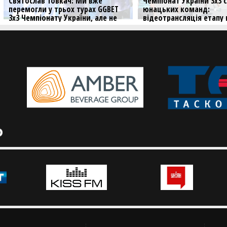
Чемпіонат України 3х3 серед
Наступний етап GG
T
юнацьких команд:
Чемпіонату Украї
е
відеотрансляція етапу в
Хмельницькому
Хмельницькому
Розпочалась реєст
четвертий етап чем
Дивіться матчі хмельницького
етапу літнього сезону серед
юнацьких команд