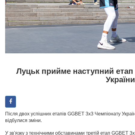
Луцьк прийме наступний етап
України
Після двох успішних етапів GGBET 3х3 Чемпіонату Україн
відбулися зміни.
У зв'язку з технічними обставинами третій етап GGBET 3х