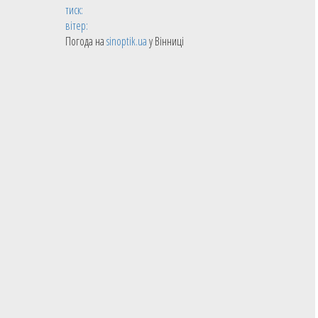
тиск:
вітер:
Погода на
sinoptik.ua
у Вінниці