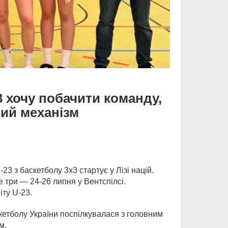
3 хочу побачити команду,
ний механізм
3 з баскетболу 3х3 стартує у Лізі націй.
е три — 24-26 липня у Вентспілсі.
іту U-23.
кетболу України поспілкувалася з головним
м.