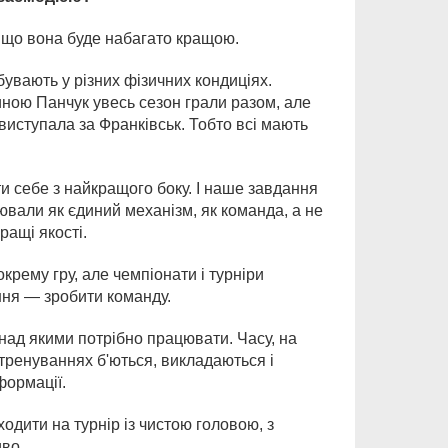
, що вона буде набагато кращою.
ебувають у різних фізичних кондиціях.
иною Панчук увесь сезон грали разом, але
 виступала за Франківськ. Тобто всі мають
ати себе з найкращого боку. І наше завдання
ювали як єдиний механізм, як команда, а не
ращі якості.
рему гру, але чемпіонати і турніри
ння — зробити команду.
над якими потрібно працювати. Часу, на
тренуваннях б'ються, викладаються і
формації.
дити на турнір із чистою головою, з
иво.