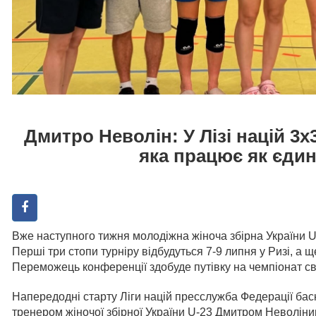
Дмитро Неволін: У Лізі націй 3х
яка працює як єди
Вже наступного тижня молодіжна жіноча збірна України U-2
Перші три стопи турніру відбудуться 7-9 липня у Ризі, а щ
Переможець конференції здобуде путівку на чемпіонат св
Напередодні старту Ліги націй пресслужба Федерації бас
тренером жіночої збірної України U-23 Дмитром Неволіни