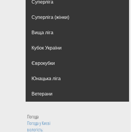
Суперліга
Суперліга (жінки)
Вища лiга
Кубок України
Єврокубки
Юнацька ліга
Ветерани
Погода
Погода у
Києві
вологість: