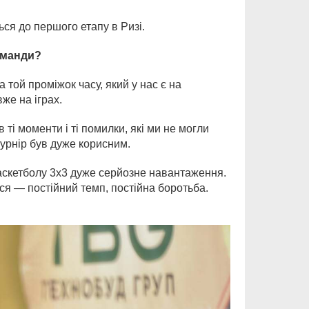
ться до першого етапу в Ризі.
оманди?
 той проміжок часу, який у нас є на
вже на іграх.
 ті моменти і ті помилки, які ми не могли
турнір був дуже корисним.
 баскетболу 3х3 дуже серйозне навантаження.
ся — постійний темп, постійна боротьба.