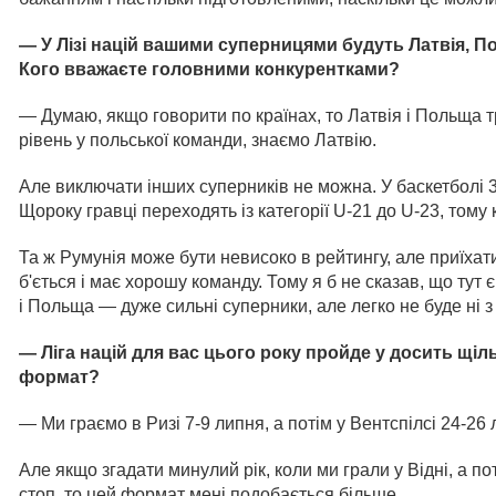
— У Лізі націй вашими суперницями будуть Латвія, По
Кого вважаєте головними конкурентками?
— Думаю, якщо говорити по країнах, то Латвія і Польща 
рівень у польської команди, знаємо Латвію.
Але виключати інших суперників не можна. У баскетболі 3
Щороку гравці переходять із категорії U-21 до U-23, тому
Та ж Румунія може бути невисоко в рейтингу, але приїха
б'ється і має хорошу команду. Тому я б не сказав, що тут 
і Польща — дуже сильні суперники, але легко не буде ні з
— Ліга націй
для вас цього року пройде у досить щіл
формат?
— Ми граємо в Ризі 7-9 липня, а потім у Вентспілсі 24-26 
Але якщо згадати минулий рік, коли ми грали у Відні, а по
стоп, то цей формат мені подобається більше.