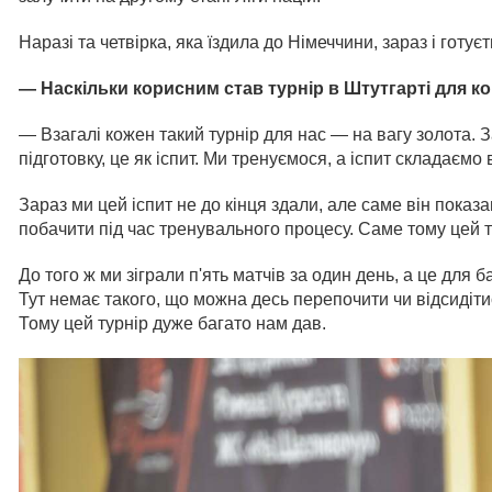
Наразі та четвірка, яка їздила до Німеччини, зараз і готує
—
Наскільки корисним став турнір
в Штутгарті для к
— Взагалі кожен такий турнір для нас — на вагу золота. За
підготовку, це як іспит. Ми тренуємося, а іспит складаємо 
Зараз ми цей іспит не до кінця здали, але саме він показав
побачити під час тренувального процесу. Саме тому цей 
До того ж ми зіграли п'ять матчів за один день, а це для
Тут немає такого, що можна десь перепочити чи відсидіти
Тому цей турнір дуже багато нам дав.