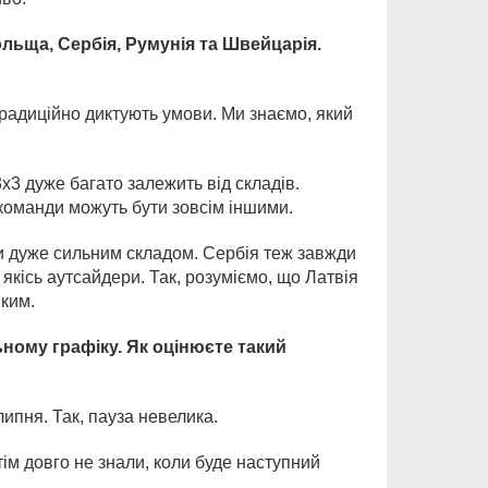
льща, Сербія, Румунія та Швейцарія.
традиційно диктують умови. Ми знаємо, який
х3 дуже багато залежить від складів.
 команди можуть бути зовсім іншими.
ти дуже сильним складом. Сербія теж завжди
є якісь аутсайдери. Так, розуміємо, що Латвія
 ким.
ьному графіку. Як оцінюєте такий
липня. Так, пауза невелика.
тім довго не знали, коли буде наступний