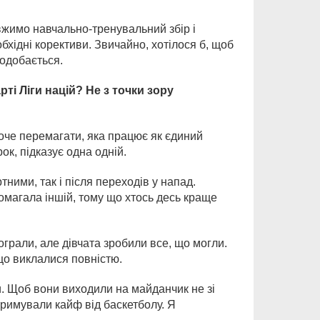
вжимо навчально-тренувальний збір і
обхідні корективи. Звичайно, хотілося б, щоб
подобається.
і Ліги націй? Не з точки зору
хоче перемагати, яка працює як єдиний
к, підказує одна одній.
ими, так і після переходів у напад.
омагала іншій, тому що хтось десь краще
ограли, але дівчата зробили все, що могли.
що виклалися повністю.
и. Щоб вони виходили на майданчик не зі
тримували кайф від баскетболу. Я