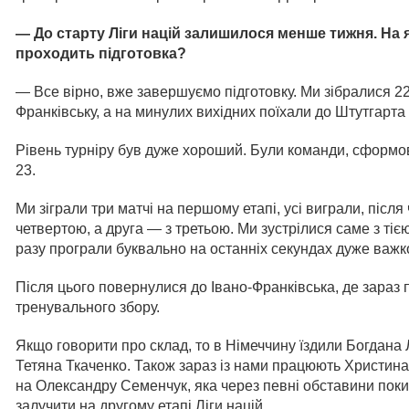
— До старту Ліги націй залишилося менше тижня. На я
проходить підготовка?
— Все вірно, вже завершуємо підготовку. Ми зібралися 22
Франківську, а на минулих вихідних поїхали до Штутгарта
Рівень турніру був дуже хороший. Були команди, сформов
23.
Ми зіграли три матчі на першому етапі, усі виграли, післ
четвертою, а друга — з третьою. Ми зустрілися саме з тіє
разу програли буквально на останніх секундах дуже важко
Після цього повернулися до Івано-Франківська, де зараз
тренувального збору.
Якщо говорити про склад, то в Німеччину їздили Богдана 
Тетяна Ткаченко. Також зараз із нами працюють Христин
на Олександру Семенчук, яка через певні обставини поки 
залучити на другому етапі Ліги націй.