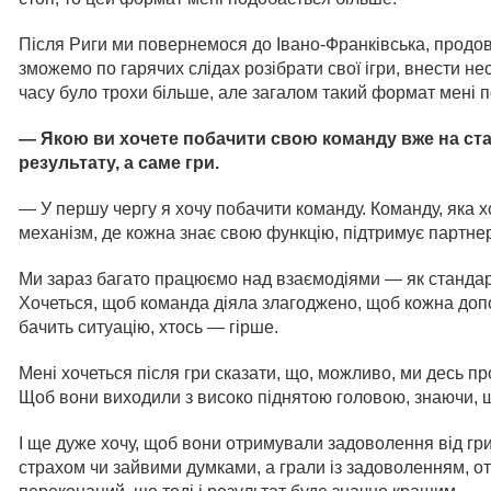
Після Риги ми повернемося до Івано-Франківська, продо
зможемо по гарячих слідах розібрати свої ігри, внести не
часу було трохи більше, але загалом такий формат мені 
— Якою ви хочете побачити свою команду вже на старт
результату, а саме гри.
— У першу чергу я хочу побачити команду. Команду, яка 
механізм, де кожна знає свою функцію, підтримує партнеро
Ми зараз багато працюємо над взаємодіями — як стандартн
Хочеться, щоб команда діяла злагоджено, щоб кожна доп
бачить ситуацію, хтось — гірше.
Мені хочеться після гри сказати, що, можливо, ми десь пр
Щоб вони виходили з високо піднятою головою, знаючи, 
І ще дуже хочу, щоб вони отримували задоволення від гр
страхом чи зайвими думками, а грали із задоволенням, о