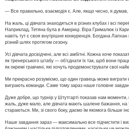
— Все правильно, взаємодія є. Але, якщо чесно, я думав
На жаль, ці дівчата знаходяться в різних клубах і всі пер
Наприклад, Тетяна була в Америці. Віра Грималюк із Кар
навіть тут є своя внутрішня конкуренція. Богдана Лапхан
різний шлях протягом сезону.
Усі дівчата досвідчені, але всі амбітні. Кожна хоче показ
як тренерського штабу — об'єднати їх так, щоб вони прац
як окремі гравчині, які хочуть продемонструвати свої найк
Ми прекрасно розуміємо, що один гравець може виграти ок
виграють команди. Саме тому зараз наше головне завда
Дуже добре, що турнір у Штутгарті показав нам моменти, 
жаль, дуже мало, але дівчата мають шалене бажання, на 
стараються. Ми, зі свого боку, даємо їм якомога більше ін
Наше завдання зараз — максимально все підчистити і вихо
бажанням і настільки підготовленими, наскільки це можл