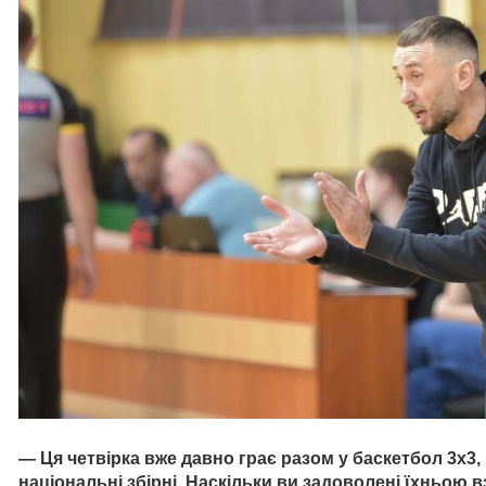
— Ця четвірка вже давно грає разом у баскетбол 3х3, 
національні збірні. Наскільки ви задоволені їхньою 