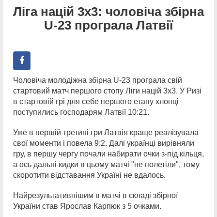
Ліга націй 3х3: чоловіча збірна
U-23 програла Латвії
Чоловіча молодіжна збірна U-23 програла свій
стартовий матч першого стопу Ліги націй 3х3. У Ризі
в стартовій грі для себе першого етапу хлопці
поступились господарям Латвії 10:21.
Уже в першій третині гри Латвія краще реалізувала
свої моменти і повела 9:2. Далі українці вирівняли
гру, в першу чергу почали набирати очки з-під кільця,
а ось дальні кидки в цьому матчі "не полетіли", тому
скоротити відставання Україні не вдалось.
Найрезультативнішим в матчі в складі збірної
України став Ярослав Карпюк з 5 очками.