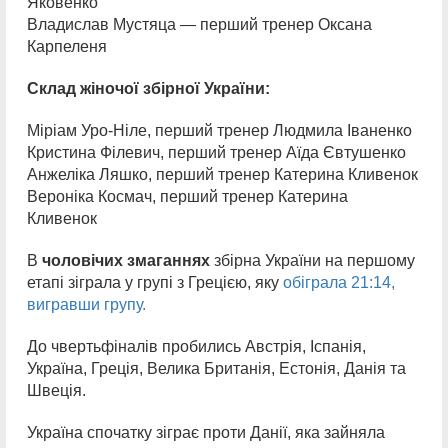
Яковенко
Владислав Мустяца — перший тренер Оксана
Карпеленя
Склад жіночої збірної України:
Міріам Уро-Ніле, перший тренер Людмила Іваненко
Кристина Філевич, перший тренер Аїда Євтушенко
Анжеліка Ляшко, перший тренер Катерина Кливенок
Вероніка Космач, перший тренер Катерина
Кливенок
В
чоловічих змаганнях
збірна України на першому
етапі зіграла у групі з Грецією, яку
обіграла 21:14,
вигравши групу.
До чвертьфіналів пробились Австрія, Іспанія,
Україна, Греція, Велика Британія, Естонія, Данія та
Швеція.
Україна спочатку зіграє проти Данії, яка зайняла