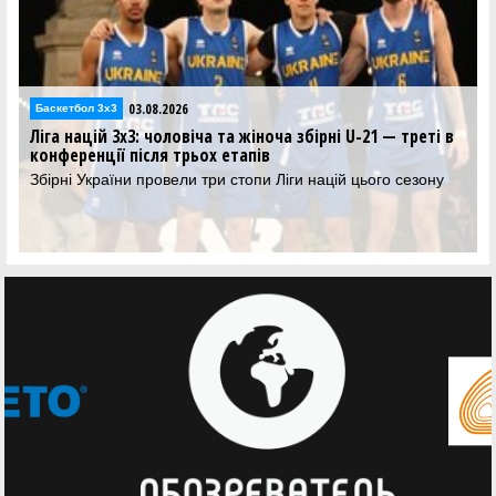
02.08.2026
Баскетбол 3х3
а жіноча збірні U-21 — треті в
Ліга націй 3х3: жіноча збірна U
тапів
хлопці програли Нідерланда
стопи Ліги націй цього сезону
Результати матчів збірних Украї
Лізі націй 3х3