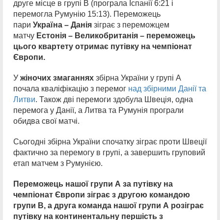
друге місце в групі В (програла Іспанії 6:21 і
перемогла Румунію 15:13). Переможець
пари
Україна – Данія
зіграє з переможцем
матчу
Естонія – Великобританія – переможець
цього квартету отримає путівку на чемпіонат
Європи.
У
жіночих змаганнях
збірна України у групі А
почала кваліфікацію з перемог
над збірними Данії та
Литви
. Також дві перемоги здобула Швеція, одна
перемога у Данії, а Литва та Румунія програли
обидва свої матчі.
Сьогодні збірна України спочатку зіграє проти Швеції
фактично за перемогу в групі, а завершить груповий
етап матчем з Румунією.
Переможець нашої групи А за путівку на
чемпіонат Європи зіграє з другою командою
групи В, а друга команда нашої групи А розіграє
путівку на континентальну першість з