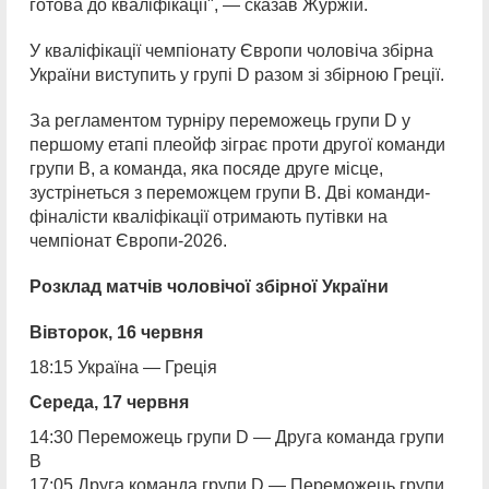
готова до кваліфікації", — сказав Журжій.
У кваліфікації чемпіонату Європи чоловіча збірна
України виступить у групі D разом зі збірною Греції.
За регламентом турніру переможець групи D у
першому етапі плеойф зіграє проти другої команди
групи В, а команда, яка посяде друге місце,
зустрінеться з переможцем групи В. Дві команди-
фіналісти кваліфікації отримають путівки на
чемпіонат Європи-2026.
Розклад матчів чоловічої збірної України
Вівторок, 16 червня
18:15 Україна — Греція
Середа, 17 червня
14:30 Переможець групи D — Друга команда групи
В
17:05 Друга команда групи D — Переможець групи