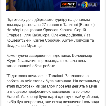
Підготовку до відбіркового турніру національна
команда розпочала 27 травня в Таллінні (Естонія).
На зборі працювали Ярослав Карпюк, Сергій
Старцев, Ілля Кабацюра, Олександр Дюпін, Лєв
Кошеватський, Євген Сорочан, Артем Лопухов та
Владислав Мустяца.
Коментуючи завершення підготовки, Володимир
Журжій зазначив, що команда виконала весь
запланований обсяг роботи.
"Підготовка почалася в Таллінні. Запланована
робота на всіх етапах була виконана. На останньому
етапі підготовки ми загалом провели дев’ять матчів
із місцевою професійною командою та збірною
Естонії. Усі хлопці були варті одягнути майку збірної,
вибір був непростим, але склад визначено і команда