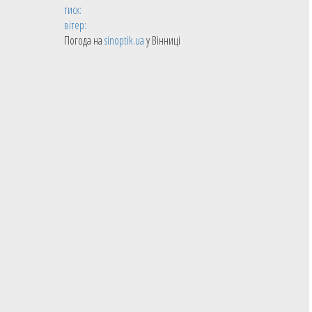
тиск:
вітер:
Погода на
sinoptik.ua
у Вінниці