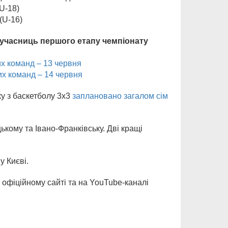
U-18)
(U-16)
-учасниць першого етапу чемпіонату
их команд – 13 червня
их команд – 14 червня
ку з баскетболу 3х3
заплановано загалом сім
ькому та Івано-Франківську. Дві кращі
у Києві.
 офіційному сайті та на YouTube-каналі