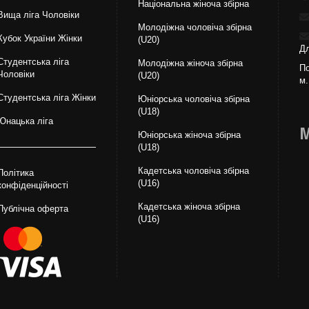
Національна жiноча збірна
Вища лiга Чоловіки
Молодіжна чоловіча збірна
Кубок України Жінки
(U20)
Дл
Студентська ліга
Молодіжна жіноча збірна
По
Чоловiки
(U20)
м.
Студентська ліга Жінки
Юніорська чоловіча збірна
(U18)
Юнацька ліга
М
Юніорська жіноча збірна
(U18)
Кадетська чоловіча збірна
Політика
(U16)
конфіденційності
Кадетська жіноча збірна
Публічна оферта
(U16)