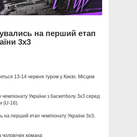
рувались на перший етап
аїни 3х3
еться 13-14 червня туром у Києві. Місцем
 чемпіонату України з баскетболу 3х3 серед
 (U-16).
 на перший етап чемпіонату України 3х3,
д чоловічих команд