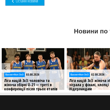
Останні новини
Новини по 
03.08.2026
02.08.2026
Баскетбол 3х3
Баскетбол 3х3
Ліга націй 3х3: чоловіча та
Ліга націй 3х3: жіноча з
жіноча збірні U-21 — треті в
зіграла у фіналі, хлопц
конференції після трьох етапів
Нідерландам
Збірні України провели три стопи
Результати матчів збірни
Ліги націй цього сезону
U-21 на третьому стопі у 
3х3