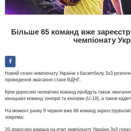
Більше 65 команд вже зареєст
чемпіонату Укр
Новий сезон чемпіонату України з баскетболу 3х3 розпочн
проведення змагання стане ВДНГ.
Крім дорослих чоловічих команд пройдуть також змагання
юнацьких команд: юніори та юніорки (U-18), а також кадети
На момент ранку 9 червня вже 66 команд зареєструвались
зокрема:
20 дорослих команд на етап чемпіонату України 3х3 сере