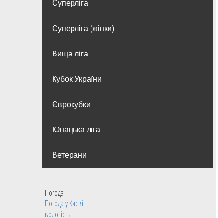
Суперліга
Суперліга (жінки)
Вища лiга
Кубок України
Єврокубки
Юнацька ліга
Ветерани
Погода
Погода у
Києві
вологість: