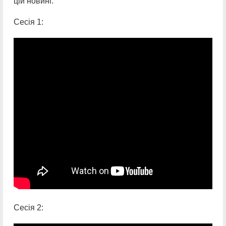
цій новині:
Сесія 1:
Сесія 2: