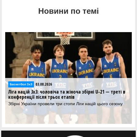
Новини по темі
03.08.2026
02.
Баскетбол 3х3
х3: чоловіча та жіноча збірні U-21 — треті в
Ліга націй 3х3: 
 після трьох етапів
хлопці програл
ни провели три стопи Ліги націй цього сезону
Результати матчі
Лізі націй 3х3