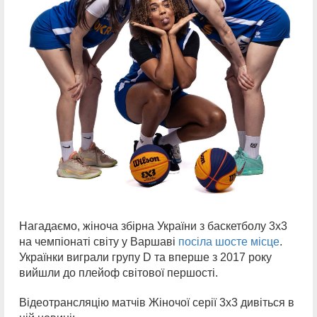
Нагадаємо, жіноча збірна України з баскетболу 3х3
на чемпіонаті світу у Варшаві
посіла шосте місце
.
Українки виграли групу D та вперше з 2017 року
вийшли до плейоф світової першості.
Відеотрансляцію матчів Жіночої серії 3х3 дивіться в