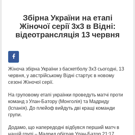
Збірна України на етапі
Жіночої серії 3х3 в Відні:
відеотрансляція 13 червня
Жіноча збірна України з баскетболу 3х3 сьогодні, 13
червня, у австрійському Відні стартує в новому
сезоні Жіночої серії.
На груповому етапі українки проведуть матчі проти
команд з Улан-Батору (Монголія) та Мадриду
(Іспанія). До плейоф вийдуть дві кращі команди
групи.
Додамо, що напередодні відбувся перший матч в
нашій групі – Мадрид обіграв Улан-Батор 21:17.