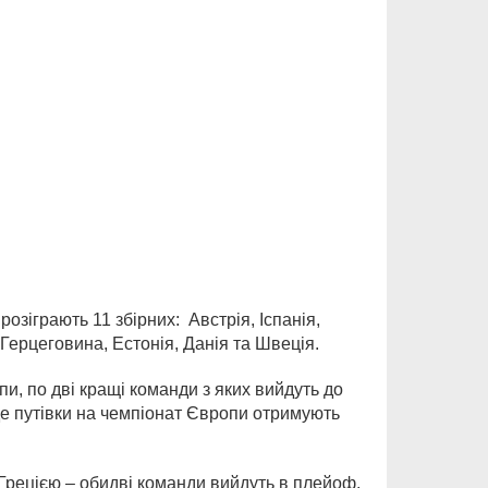
розіграють 11 збірних: Австрія, Іспанія,
і Герцеговина, Естонія, Данія та Швеція.
и, по дві кращі команди з яких вийдуть до
 де путівки на чемпіонат Європи отримують
з Грецією – обидві команди вийдуть в плейоф,