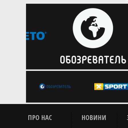
сь реєстрація команд на
Збірні України провели три стопи
 етап чемпіонату України
Ліги націй цього сезону
ПРО НАС
НОВИНИ