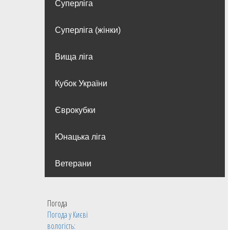
Суперліга
Суперліга (жінки)
Вища лiга
Кубок України
Єврокубки
Юнацька ліга
Ветерани
Погода
Погода у
Києві
вологість: