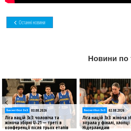
Останні новини
Новини по 
02.08.2026
02.08.2026
Баскетбол 3х3
Відео
Ліга націй 3х3: жіноча збірна U-21
Збірні України U-21 у Лі
зіграла у фіналі, хлопці програли
3х3: відеотрансляція 2 
Нідерландам
Молодіжні збірні України