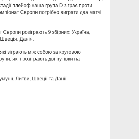
тадії плейоф наша група D зіграє проти
чемпіонат Європи потрібно виграти два матчі
т Європи розіграють 9 збірних: Україна,
 Швеція, Данія.
 які зіграють між собою за круговою
и, які і розіграють дві путівки на
мунії, Литви, Швеції та Данії.