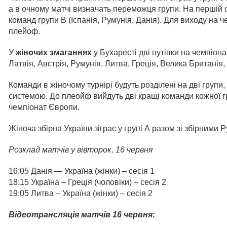
а в очному матчі визначать переможця групи. На першій с
команд групи В (Іспанія, Румунія, Данія). Для виходу на 
плейоф.
У
жіночих змаганнях
у Бухаресті дві путівки на чемпіона
Латвія, Австрія, Румунія, Литва, Греція, Велика Британія,
Команди в жіночому турнірі будуть розділені на дві групи,
системою. До плеойф вийдуть дві кращі команди кожної груп
чемпіонат Європи.
Жіноча збірна України зіграє у групі А разом зі збірними Ру
Розклад матчів у вівторок, 16 червня
16:05 Данія — Україна (жінки) – сесія 1
18:15 Україна – Греція (чоловіки) – сесія 2
19:05 Литва – Україна (жінки) – сесія 2
Відеотрансляція матчів
16 червня: