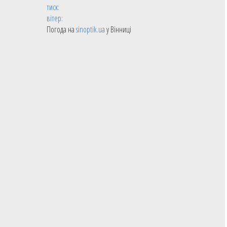
тиск:
вітер:
Погода на
sinoptik.ua
у Вінниці