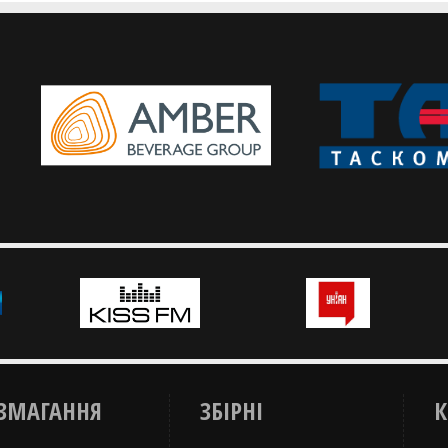
продовжують свої виступи
Результати матчів збірних України
3х3
U-21 на третьому стопі у Лізі націй
3х3
ЗМАГАННЯ
ЗБІРНІ
К