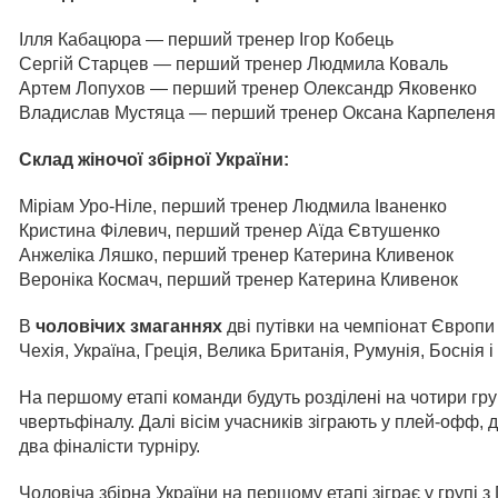
Ілля Кабацюра — перший тренер Ігор Кобець
Сергій Старцев — перший тренер Людмила Коваль
Артем Лопухов — перший тренер Олександр Яковенко
Владислав Мустяца — перший тренер Оксана Карпеленя
Склад жіночої збірної України:
Міріам Уро-Ніле, перший тренер Людмила Іваненко
Кристина Філевич, перший тренер Аїда Євтушенко
Анжеліка Ляшко, перший тренер Катерина Кливенок
Вероніка Космач, перший тренер Катерина Кливенок
В
чоловічих змаганнях
дві путівки на чемпіонат Європи 
Чехія, Україна, Греція, Велика Британія, Румунія, Боснія 
На першому етапі команди будуть розділені на чотири груп
чвертьфіналу. Далі вісім учасників зіграють у плей-офф,
два фіналісти турніру.
Чоловіча збірна України на першому етапі зіграє у групі 