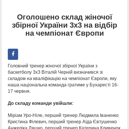
Оголошено склад жіночої
збірної України 3х3 на відбір
на чемпіонат Європи
Головний тренер жіночої збірної України з
баскетболу 3х3 Віталій Черній визначився зі
складом на кваліфікацію на чемпіонат Європи, яку
наша національна команда гратиме у Бухаресті 16-
17 червня.
До складу команди увійшли:
Міріам Уро-Ніле, перший тренер Людмила Іваненко
Кристина Філевич, перший тренер Аїда Євтушенко
Анжеліка Ляшко, перший тренер Катерина Кливенок