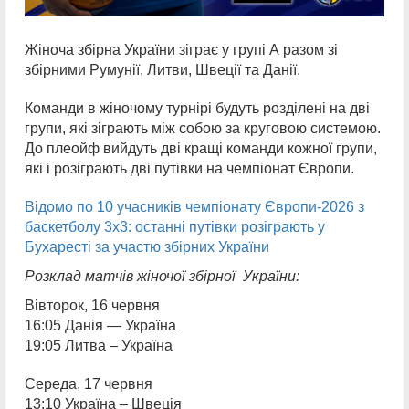
Жіноча збірна України зіграє у групі А разом зі
збірними Румунії, Литви, Швеції та Данії.
Команди в жіночому турнірі будуть розділені на дві
групи, які зіграють між собою за круговою системою.
До плеойф вийдуть дві кращі команди кожної групи,
які і розіграють дві путівки на чемпіонат Європи.
Відомо по 10 учасників чемпіонату Європи-2026 з
баскетболу 3х3: останні путівки розіграють у
Бухаресті за участю збірних України
Розклад матчів
жіночої збірн
ої України:
Вівторок, 16 червня
16:05 Данія — Україна
19:05 Литва – Україна
Середа, 17 червня
13:10 Україна – Швеція