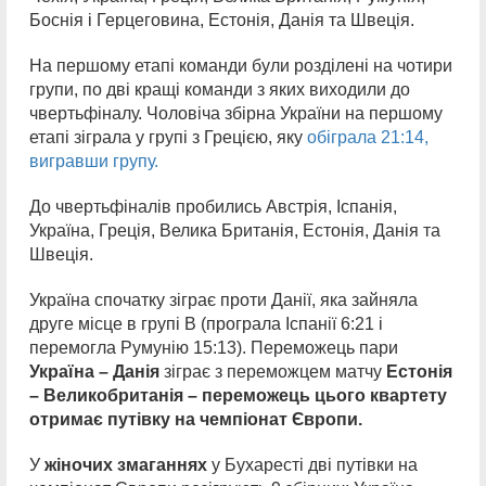
Боснія і Герцеговина, Естонія, Данія та Швеція.
На першому етапі команди були розділені на чотири
групи, по дві кращі команди з яких виходили до
чвертьфіналу. Чоловіча збірна України на першому
етапі зіграла у групі з Грецією, яку
обіграла 21:14,
вигравши групу.
До чвертьфіналів пробились Австрія, Іспанія,
Україна, Греція, Велика Британія, Естонія, Данія та
Швеція.
Україна спочатку зіграє проти Данії, яка зайняла
друге місце в групі В (програла Іспанії 6:21 і
перемогла Румунію 15:13). Переможець пари
Україна – Данія
зіграє з переможцем матчу
Естонія
– Великобританія – переможець цього квартету
отримає путівку на чемпіонат Європи.
У
жіночих змаганнях
у Бухаресті дві путівки на