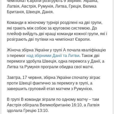
чемпіонат Європи розігрують 9 збірних: Україна,
Латвія, Австрія, Румунія, Литва, Греція, Велика
Британія, Швеція, Данія.
Команди в жіночому турнірі розділені на дві групи,
які грають між собою за круговою системою. До
плейоф вийдуть дві кращі команди кожної групи, які і
розіграють дві путівки на чемпіонат Європи.
Жіноча збірна України у групі А почала кваліфікацію
з перемог
над збірними Данії та Литви
. Також дві
перемоги здобула Швеція, одна перемога у Данії, а
Литва та Румунія програли обидва свої матчі.
Завтра, 17 червня, збірна України спочатку зіграє
проти Швеції фактично за перемогу в групі, а
завершить груповий етап матчем з Румунією.
В групі В команди зіграли по одному матчу – там
Австрія обіграла Великобританію 16:10, а Латвія
здолала Грецію 13:10.