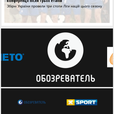
конференції після трьох етапів
Збірні України провели три стопи Ліги націй цього сезону