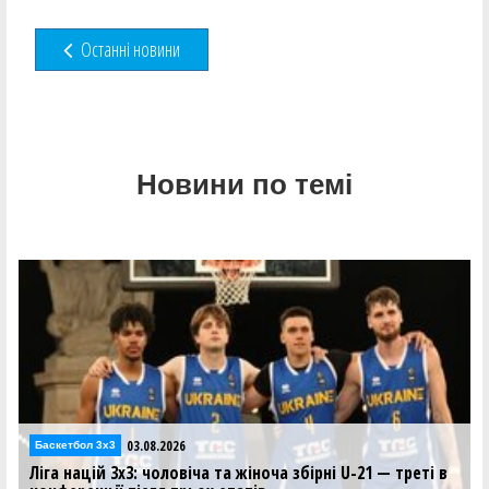
Останні новини
Новини по темі
03.08.2026
Баскетбол 3х3
Ліга націй 3х3: чоловіча та жіноча збірні U-21 — треті в